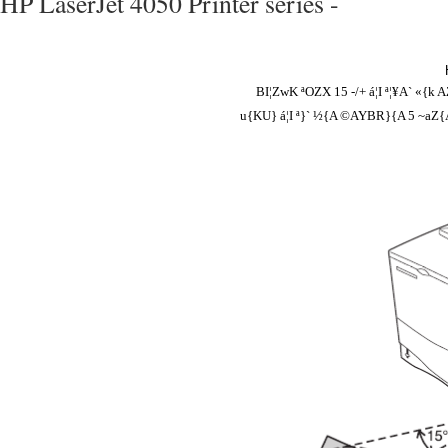
HP LaserJet 4050 Printer series -
BI¦ZwK ªOZX 15 -/+ á¦I ª¦¥A` «{k 
u{KU} á¦I ª}` ½{A ©AYBR}{A 5 ~aZ{A