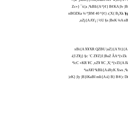
Zc»} ¯ti¦a ,ªkBIi{A ª}¢} ­B¢KA |
nBOZKa ¼ ª¦BM 40 ª{¢} z¦X{ B¡Xk ¥ 
H
,uZj{A AY¡ | ½U §s |BeK ¼A 
xBi{A X¥XR QZBU |aZ}{A Yt}{A 
á¦I Z¥j} ­§c ¨C Z¥Z}I |BaZ ÂA ª{v
ªlcC «KR ¥C ,xZ¥ ¥C ,X¦ ª{vZl{A JI
ªiaA¥I ªkBIi{A á¥yK Xws ,ª
|eK} |Iy |B}lKaBI mIi{A á} B} B®¦c D