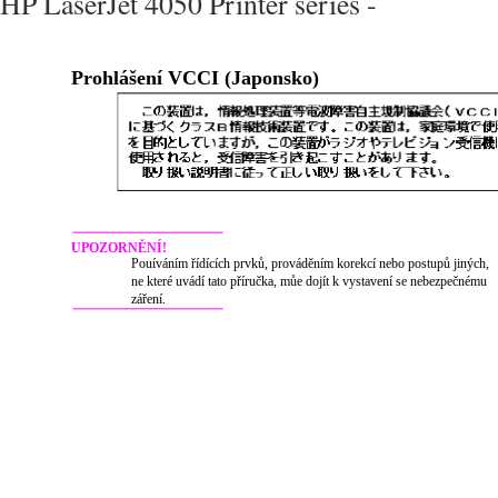
HP LaserJet 4050 Printer series -
Prohlášení VCCI (Japonsko)
UPOZORNĚNÍ!
Pouíváním řídících prvků, prováděním korekcí nebo postupů jiných,
ne které uvádí tato příručka, můe dojít k vystavení se nebezpečnému
záření.