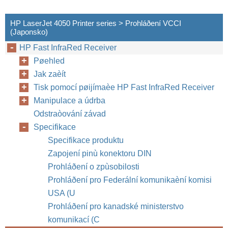
HP LaserJet 4050 Printer series > Prohláðení VCCI
(Japonsko)
HP Fast InfraRed Receiver
Pøehled
Jak zaèít
Tisk pomocí pøijímaèe HP Fast InfraRed Receiver
Manipulace a údrba
HP Fast InfraRed Receiver
Odstraòování závad
CZ
Specifikace
Specifikace produktu
Zapojení pinù konektoru DIN
Prohláðení o zpùsobilosti
Prohláðení pro Federální komunikaèní komisi
USA (U
Prohláðení pro kanadské ministerstvo
komunikací (C