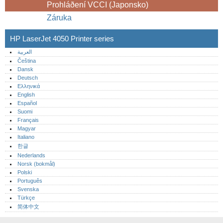
Prohláðení VCCI (Japonsko)
Záruka
HP LaserJet 4050 Printer series
العربية
Čeština
Dansk
Deutsch
Ελληνικά
English
Español
Suomi
Français
Magyar
Italiano
한글
Nederlands
Norsk (bokmål)‎
Polski
Português‎
Svenska
Türkçe
简体中文