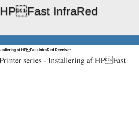
af HPFast InfraRed
stallering af HPFast InfraRed Receiver
rinter series -
Installering af HPFast