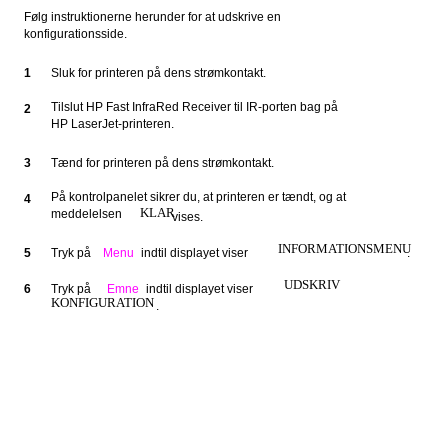
Følg instruktionerne herunder for at udskrive en
konfigurationsside.
1
Sluk for printeren på dens strømkontakt.
Tilslut HP Fast InfraRed Receiver til IR-porten bag på
2
HP LaserJet-printeren.
3
Tænd for printeren på dens strømkontakt.
På kontrolpanelet sikrer du, at printeren er tændt, og at
4
KLAR
meddelelsen
vises.
INFORMATIONSMENU
5
Tryk på
Menu
indtil displayet viser
.
UDSKRIV
6
Tryk på
Emne
indtil displayet viser
KONFIGURATION
.