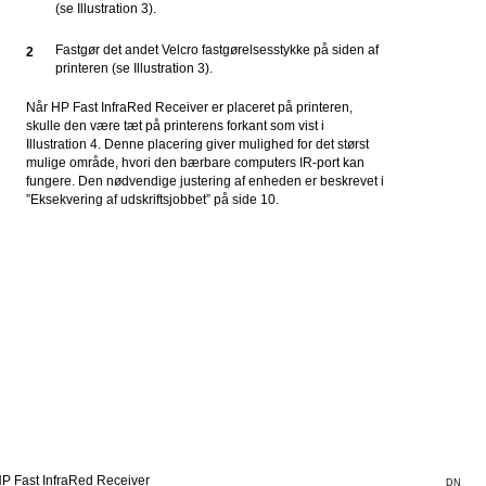
(se Illustration 3).
Fastgør det andet Velcro fastgørelsesstykke på siden af
2
printeren (se Illustration 3).
Når HP Fast InfraRed Receiver er placeret på printeren,
skulle den være tæt på printerens forkant som vist i
Illustration 4. Denne placering giver mulighed for det størst
mulige område, hvori den bærbare computers IR-port kan
fungere. Den nødvendige justering af enheden er beskrevet i
”Eksekvering af udskriftsjobbet” på side 10.
P Fast InfraRed Receiver
DN