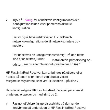
7
Tryk på
Vælg
for at udskrive konfigurationssiden.
Konfigurationssiden viser printerens aktuelle
konfiguration.
Der vil også blive udskrevet en HP JetDirect-
netværkskonfigurationside til netværksprintere og -
mopiere.
Der udskrives en konfigurationsoversigt. På den første
side af udskriften, under
Installerede printersprog og -
udstyr
, ser du efter ”IR-modul (overholder IRDA).”
HP Fast InfraRed Receiver kan anbringes på et bord eller
hæftes på siden af printeren ved brug af Velcro
fastgørelsesstykkerne, som vist i Illustration 3 på side 7.
Hvis du vil fastgøre HP Fast InfraRed Receiver på siden af
printeren, fortsætter du med trin 1 og 2.
Fastgør et Velcro fastgørelsesstykke på den runde
1
fordybning på undersiden af HP Fast InfraRed Receiver