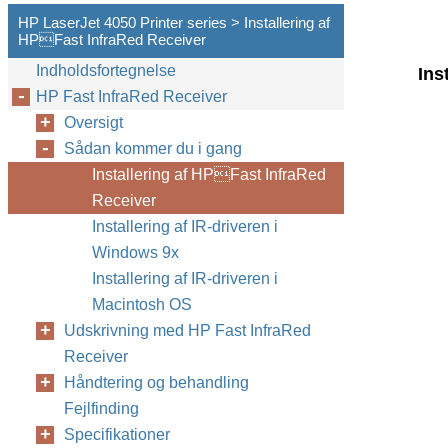
HP LaserJet 4050 Printer series > Installering af
HPFast InfraRed Receiver
Indholdsfortegnelse
Ins
HP Fast InfraRed Receiver
Oversigt
Sådan kommer du i gang
Installering af HPFast InfraRed
Receiver
Installering af IR-driveren i
Windows 9x
Installering af IR-driveren i
Macintosh OS
Udskrivning med HP Fast InfraRed
Receiver
Håndtering og behandling
Fejlfinding
Specifikationer