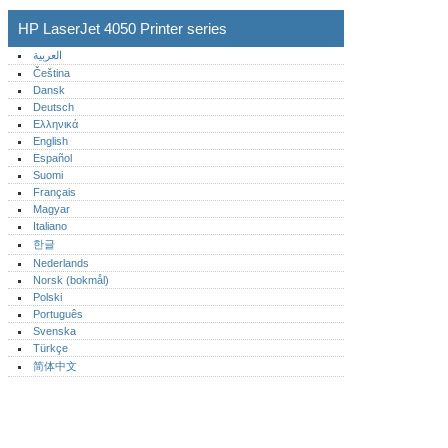
HP LaserJet 4050 Printer series
العربية
Čeština
Dansk
Deutsch
Ελληνικά
English
Español
Suomi
Français
Magyar
Italiano
한글
Nederlands
Norsk (bokmål)‎
Polski
Português‎
Svenska
Türkçe
简体中文