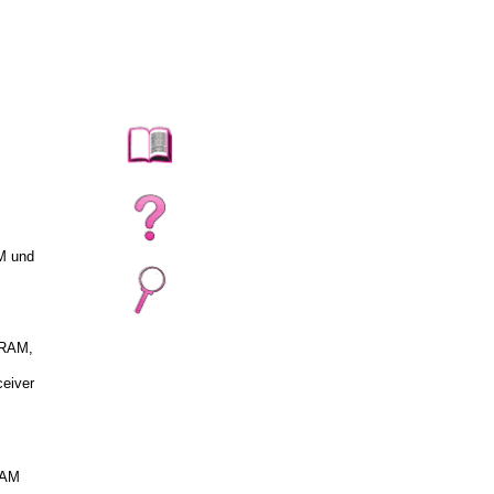
M und
 RAM,
ceiver
RAM