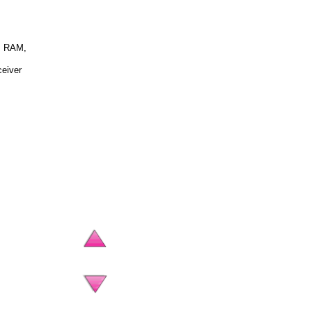
B RAM,
ceiver