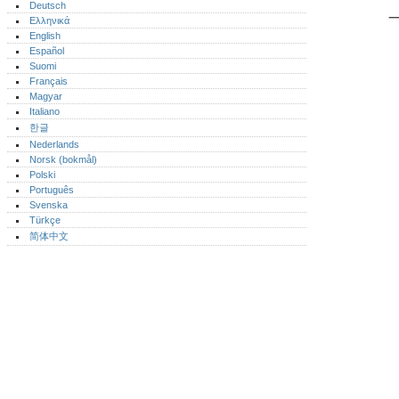
Deutsch
Ελληνικά
English
Español
Suomi
Français
Magyar
Italiano
한글
Nederlands
Norsk (bokmål)‎
Polski
Português‎
Svenska
Türkçe
简体中文