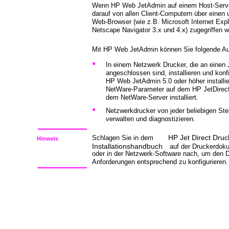
Wenn HP Web JetAdmin auf einem Host-Server i
darauf von allen Client-Computern über einen 
Web-Browser (wie z.B. Microsoft Internet Expl
Netscape Navigator 3.x und 4.x) zugegriffen 
Mit HP Web JetAdmin können Sie folgende Au
•
In einem Netzwerk Drucker, die an einen 
angeschlossen sind, installieren und konf
HP Web JetAdmin 5.0 oder höher installie
NetWare-Parameter auf dem HP JetDirect
dem NetWare-Server installiert.
•
Netzwerkdrucker von jeder beliebigen Ste
verwalten und diagnostizieren.
HP Jet Direct Druc
Schlagen Sie in dem
Hinweis
Installationshandbuch
auf der Druckerdo
oder in der Netzwerk-Software nach, um den D
Anforderungen entsprechend zu konfigurieren.