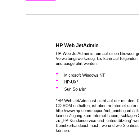
HP Web JetAdmin
HP Web JetAdmin ist ein auf einen Browser g
Verwaltungswerkzeug. Es kann auf folgenden S
und ausgeführt werden:
•
Microsoft Windows NT
•
HP-UX*
•
Sun Solaris*
*HP Web JetAdmin ist nicht auf der mit dem D
CD-ROM enthalten, ist aber im Internet unter 
http://www.hp.com/support/net_printing erhält
keinen Zugang zum Internet haben, schlagen 
zu „HP-Kundenservice und -unterstützung“ wei
Benutzerhandbuch nach, wo und wie Sie diese
können.