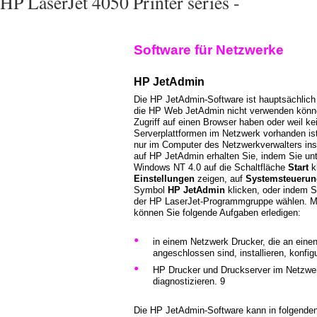
HP LaserJet 4050 Printer series -
Software für Netzwerke
HP JetAdmin
Die HP JetAdmin-Software ist hauptsächlich
die HP Web JetAdmin nicht verwenden könne
Zugriff auf einen Browser haben oder weil ke
Serverplattformen im Netzwerk vorhanden is
nur im Computer des Netzwerkverwalters insta
auf HP JetAdmin erhalten Sie, indem Sie un
Windows NT 4.0 auf die Schaltfläche
Start
kl
Einstellungen
zeigen, auf
Systemsteuerun
Symbol
HP JetAdmin
klicken, oder indem 
der HP LaserJet-Programmgruppe wählen. M
können Sie folgende Aufgaben erledigen:
•
in einem Netzwerk Drucker, die an eine
angeschlossen sind, installieren, konfig
•
HP Drucker und Druckserver im Netzwer
diagnostizieren. 9
Die HP JetAdmin-Software kann in folgend