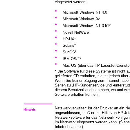
eingesetzt werden:
•
Microsoft Windows NT 4.0
•
Microsoft Windows 9x
•
Microsoft Windows NT 3.51*
•
Novell NetWare
•
HP-UX*
•
Solaris*
•
SunOS*
•
IBM OS/2*
•
Mac OS (über das HP LaserJet-Dienst
* Die Software für diese Systeme ist nicht a
gelieferten CD enthalten, sie ist jedoch über 
Wenn Sie keinen Zugang zum Internet haben
Seiten zu „HP-Kundenservice und -unterstütz
diesem Benutzerhandbuch nach, wo und wie 
Software erhalten können.
Netzwerkverwalter: Ist der Drucker an ein N
Hinweis
angeschlossen, muß er mit Hilfe von HP Jet
Netzwerksoftware für das Netzwerk konfiguri
im Netzwerk eingesetzt werden kann. (Siehe 
Inbetriebnahme.)