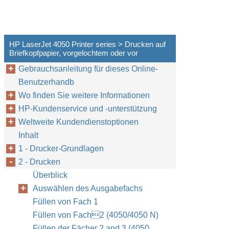
HP LaserJet 4050 Printer series > Drucken auf
Briefkopfpapier, vorgelochtem oder vor
Gebrauchsanleitung für dieses Online-
Benutzerhandb
Wo finden Sie weitere Informationen
HP-Kundenservice und -unterstützung
Weltweite Kundendienstoptionen
Inhalt
1 - Drucker-Grundlagen
2 - Drucken
Überblick
Auswählen des Ausgabefachs
Füllen von Fach 1
Füllen von Fach2 (4050/4050 N)
Füllen der Fächer 2 and 3 (4050