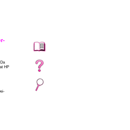
r-
 Da
hat HP
ei-