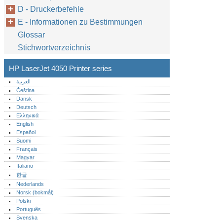
D - Druckerbefehle
E - Informationen zu Bestimmungen
Glossar
Stichwortverzeichnis
HP LaserJet 4050 Printer series
العربية
Čeština
Dansk
Deutsch
Ελληνικά
English
Español
Suomi
Français
Magyar
Italiano
한글
Nederlands
Norsk (bokmål)‎
Polski
Português‎
Svenska