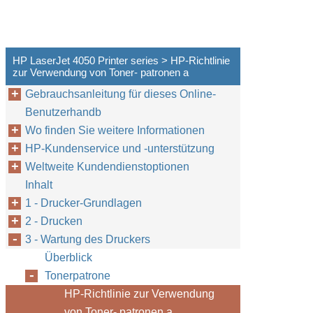
HP LaserJet 4050 Printer series > HP-Richtlinie
zur Verwendung von Toner- patronen a
Gebrauchsanleitung für dieses Online-
Benutzerhandb
Wo finden Sie weitere Informationen
HP-Kundenservice und -unterstützung
Weltweite Kundendienstoptionen
Inhalt
1 - Drucker-Grundlagen
2 - Drucken
3 - Wartung des Druckers
Überblick
Tonerpatrone
HP-Richtlinie zur Verwendung
von Toner- patronen a