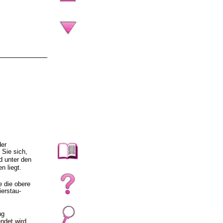
der
 Sie sich,
d unter den
n liegt.
e die obere
erstau-
ng
ndet wird,