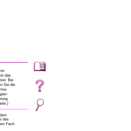
von
Sie das
ker. Bei
n Sie die
orma-
pier-
hrung
ite.)
 dem
ie das
dem Fach.