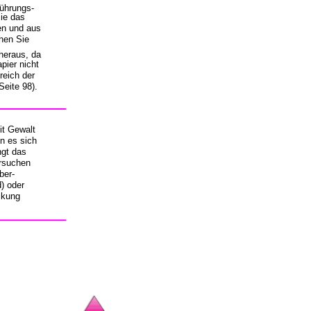
führungs-
Sie das
en und aus
hen Sie
heraus, da
apier nicht
reich der
eite 98).
it Gewalt
n es sich
ngt das
ersuchen
ber-
d) oder
ckung