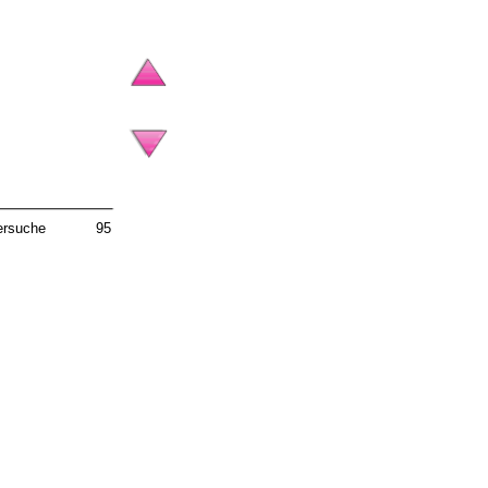
lersuche
95