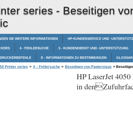
nter series -
Beseitigen vo
ic
NDEN SIE WEITERE INFORMATIONEN
HP-KUNDENSERVICE UND -UNTERSTÜT
CKERS
4 - FEHLERSUCHE
5 - KUNDENDIENST UND -UNTERSTÜTZUNG
- DRUCKERBEFEHLE
E - INFORMATIONEN ZU BESTIMMUNGEN
GLOSSAR
0 Printer series
>
4 – Fehlersuche
>
Beseitigen von Papierstaus
>
Beseitige
HP LaserJet 4050 P
in denZufuhrfac