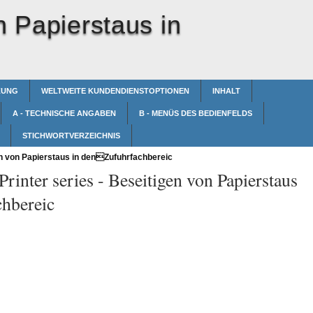
n Papierstaus in
ZUNG
WELTWEITE KUNDENDIENSTOPTIONEN
INHALT
A - TECHNISCHE ANGABEN
B - MENÜS DES BEDIENFELDS
STICHWORTVERZEICHNIS
n von Papierstaus in denZufuhrfachbereic
rinter series -
Beseitigen von Papierstaus
hbereic