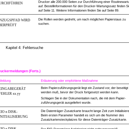
Drucker alle 200.000 Seiten zur Durchführung einer Routinewart
URCHFÜHREN
auf. Bestellinformationen für den Drucker-Wartungssatz finden S
auf Seite 11. Weitere Informationen finden Sie auf Seite 89.
Die Rollen werden gedreht, um nach möglichen Papierstaus zu
INZUGSPFAD WIRD
suchen.
BERPRÜFT
Kapitel 4: Fehlersuche
uckermeldungen (Forts.)
Meldung
Erläuterung oder empfohlene Maßnahme
Beim Papierzuführungsgerät liegt ein Zustand vor, der beseitigt
EINGABEGERÄT
werden muß, bevor der Druck fortgesetzt werden kann.
FEHLER xx.yy
Schlagen Sie in der Dokumentation nach, die mit dem Papier-
zuführungsgerät ausgeliefert wurde.
Die Datenträger-Zusatzkarte braucht lange Zeit zum Initialisier
EIO n DISK-
Beim ersten Parameter handelt es sich um die Nummer des
INITIALISIERUNG
Zusatzkartensteckplatzes für diese Datenträger-Zusatzkarte.
EIO n DISK-