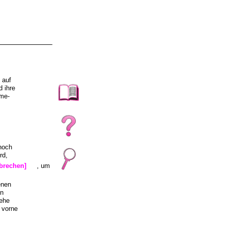
 auf
 ihre
ume-
 noch
rd,
brechen]
, um
enen
en
iehe
 vorne