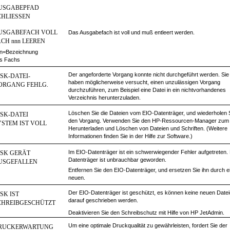
USGABEPFAD
CHLIESSEN
USGABEFACH VOLL
Das Ausgabefach ist voll und muß entleert werden.
ACH nnn LEEREN
n=Bezeichnung
s Fachs
Der angeforderte Vorgang konnte nicht durchgeführt werden. Sie
ISK-DATEI-
haben möglicherweise versucht, einen unzulässigen Vorgang
ORGANG FEHLG.
durchzuführen, zum Beispiel eine Datei in ein nichtvorhandenes
Verzeichnis herunterzuladen.
Löschen Sie die Dateien vom EIO-Datenträger, und wiederholen 
ISK-DATEI
den Vorgang. Verwenden Sie den HP-Ressourcen-Manager zum
YSTEM IST VOLL
Herunterladen und Löschen von Dateien und Schriften. (Weitere
Informationen finden Sie in der Hilfe zur Software.)
Im EIO-Datenträger ist ein schwerwiegender Fehler aufgetreten.
ISK GERÄT
Datenträger ist unbrauchbar geworden.
USGEFALLEN
Entfernen Sie den EIO-Datenträger, und ersetzen Sie ihn durch e
neuen.
Der EIO-Datenträger ist geschützt, es können keine neuen Date
SK IST
darauf geschrieben werden.
CHREIBGESCHÜTZT
Deaktivieren Sie den Schreibschutz mit Hilfe von HP JetAdmin.
Um eine optimale Druckqualität zu gewährleisten, fordert Sie der
RUCKERWARTUNG