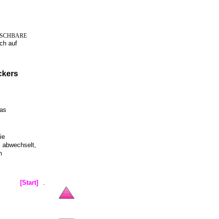
SCHBARE
ch auf
ckers
das
ie
abwechselt,
n
[Start]
.