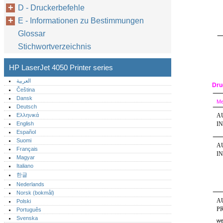
D - Druckerbefehle
E - Informationen zu Bestimmungen
Glossar
Stichwortverzeichnis
HP LaserJet 4050 Printer series
العربية
Dru
Čeština
Dansk
Me
Deutsch
Ελληνικά
A
English
I
Español
Suomi
A
Français
I
Magyar
Italiano
한글
Nederlands
Norsk (bokmål)‎
A
Polski
P
Português‎
Svenska
we