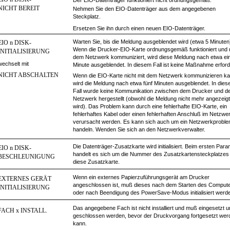
Der EIO-Datenträger funktioniert nicht ordnungsgemäß.
NICHT BEREIT
Nehmen Sie den EIO-Datenträger aus dem angegebenen
Steckplatz.
Ersetzen Sie ihn durch einen neuen EIO-Datenträger.
Warten Sie, bis die Meldung ausgeblendet wird (etwa 5 Minuten
EIO n DISK-
Wenn die Drucker-EIO-Karte ordnungsgemäß funktioniert und 
INITIALISIERUNG
dem Netzwerk kommuniziert, wird diese Meldung nach etwa ei
wechselt mit
Minute ausgeblendet. In diesem Fall ist keine Maßnahme erforde
NICHT ABSCHALTEN
Wenn die EIO-Karte nicht mit dem Netzwerk kommunizieren ka
wird die Meldung nach etwa fünf Minuten ausgeblendet. In die
Fall wurde keine Kommunikation zwischen dem Drucker und 
Netzwerk hergestellt (obwohl die Meldung nicht mehr angezeigt
wird). Das Problem kann durch eine fehlerhafte EIO-Karte, ein
fehlerhaftes Kabel oder einen fehlerhaften Anschluß im Netzwe
verursacht werden. Es kann sich auch um ein Netzwerkprobl
handeln. Wenden Sie sich an den Netzwerkverwalter.
Die Datenträger-Zusatzkarte wird initialisiert. Beim ersten Par
EIO n DISK-
handelt es sich um die Nummer des Zusatzkartensteckplatzes 
BESCHLEUNIGUNG
diese Zusatzkarte.
Wenn ein externes Papierzuführungsgerät am Drucker
EXTERNES GERÄT
angeschlossen ist, muß dieses nach dem Starten des Comput
INITIALISIERUNG
oder nach Beendigung des PowerSave-Modus initialisiert werd
Das angegebene Fach ist nicht installiert und muß eingesetzt 
FACH x INSTALL.
geschlossen werden, bevor der Druckvorgang fortgesetzt wer
kann.