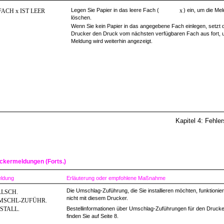
Legen Sie Papier in das leere Fach (
x
) ein, um die Me
FACH x IST LEER
löschen.
Wenn Sie kein Papier in das angegebene Fach einlegen, setzt 
Drucker den Druck vom nächsten verfügbaren Fach aus fort, u
Meldung wird weiterhin angezeigt.
Kapitel 4: Fehle
ckermeldungen (Forts.)
ldung
Erläuterung oder empfohlene Maßnahme
Die Umschlag-Zuführung, die Sie installieren möchten, funktionier
ALSCH.
nicht mit diesem Drucker.
MSCHL-ZUFÜHR.
STALL.
Bestellinformationen über Umschlag-Zuführungen für den Drucke
finden Sie auf Seite 8.