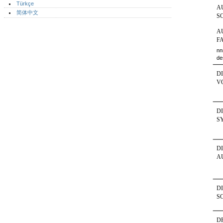
Türkçe
A
简体中文
S
A
F
nn
de
D
V
D
S
D
A
DI
S
D