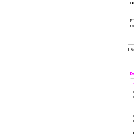
D
E
Ü
106
Dr