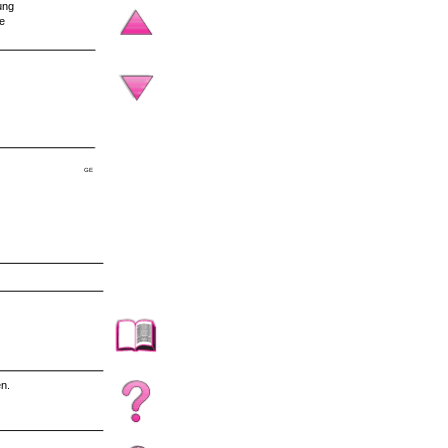
ung
ie
GE
en.