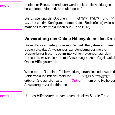
In diesem Benutzerhandbuch werden nicht alle Meldungen
inweis
beschrieben (viele erklären sich selbst).
Die Einstellung der Optionen
. und
AUTOM. FORTS
LÖ
(im Konfigurationsmenü des Bedienfelds) wirkt si
WARNUNGEN
manche Druckermeldungen aus (Seite B-18).
Verwendung des Online-Hilfesystems des Dru
Dieser Drucker verfügt über ein Online-Hilfesystem auf dem
Bedienfeld, das Anweisungen zur Behebung der meisten
Druckerfehler bietet. Bestimmte Fehlermeldungen auf dem
Bedienfeld wechseln sich mit Anweisungen zum Zugriff auf 
Online-Hilfesystem ab.
[?]
Wenn ein
in einer Fehlermeldung erscheint, oder wenn d
Fehlermeldung mit der Meldung
HILFE MIT TASTE ?
drücken Sie auf die Taste
[Option]
, um eine Reihe vo
Anweisungen zu durchlaufen.
inweis
Um das Hilfesystem zu verlassen, drücken Sie die Taste