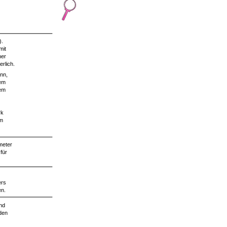
).
mit
ner
rlich.
nn,
sem
dem
rk
em
ameter
für
ers
en.
und
den