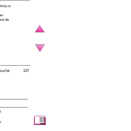
ldung zu
der
nd die
rsuche
107
t
r