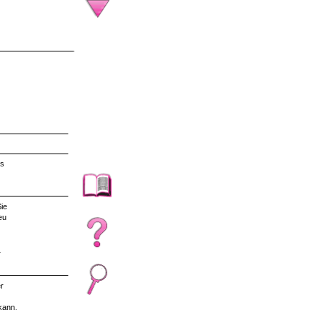
es
ie
eu
r
r
kann.