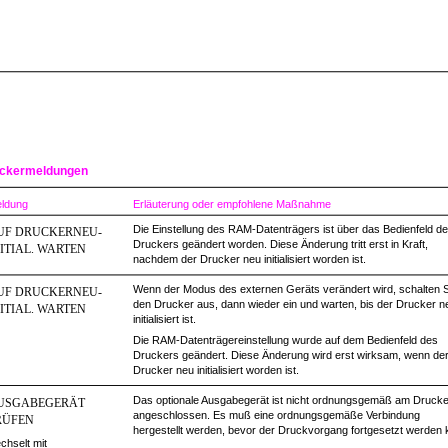
ckermeldungen
ldung
Erläuterung oder empfohlene Maßnahme
Die Einstellung des RAM-Datenträgers ist über das Bedienfeld d
UF DRUCKERNEU-
Druckers geändert worden. Diese Änderung tritt erst in Kraft,
NITIAL. WARTEN
nachdem der Drucker neu initialisiert worden ist.
Wenn der Modus des externen Geräts verändert wird, schalten S
UF DRUCKERNEU-
den Drucker aus, dann wieder ein und warten, bis der Drucker n
NITIAL. WARTEN
initialisiert ist.
Die RAM-Datenträgereinstellung wurde auf dem Bedienfeld des
Druckers geändert. Diese Änderung wird erst wirksam, wenn de
Drucker neu initialisiert worden ist.
Das optionale Ausgabegerät ist nicht ordnungsgemäß am Drucke
USGABEGERÄT
angeschlossen. Es muß eine ordnungsgemäße Verbindung
RÜFEN
hergestellt werden, bevor der Druckvorgang fortgesetzt werden 
chselt mit