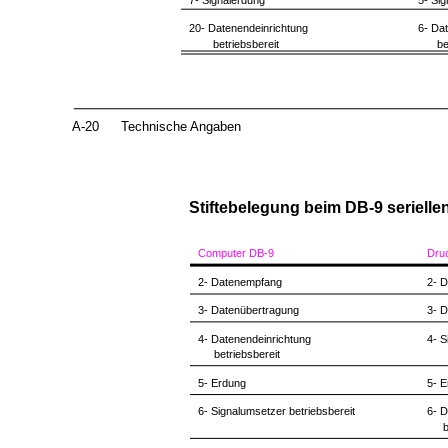
7- Signalerdung
5- Si
20- Datenendeinrichtung
6- Da
betriebsbereit
be
A-20
Technische Angaben
Stiftebelegung beim DB-9 serielle
Computer DB-9
Dru
2- Datenempfang
2- 
3- Datenübertragung
3- 
4- Datenendeinrichtung
4- S
betriebsbereit
5- Erdung
5- 
6- Signalumsetzer betriebsbereit
6- D
b