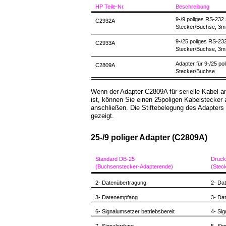
HP Teile-Nr.
Beschreibung
9-/9 poliges RS-232 
C2932A
Stecker/Buchse, 3m
9-/25 poliges RS-232
C2933A
Stecker/Buchse, 3m
Adapter für 9-/25 pol
C2809A
Stecker/Buchse
Wenn der Adapter C2809A für serielle Kabel am
ist, können Sie einen 25poligen Kabelstecker
anschließen. Die Stiftebelegung des Adapters 
gezeigt.
25-/9 poliger Adapter (C2809A)
Standard DB-25
Druck
(Buchsenstecker-Adapterende)
(Stec
2- Datenübertragung
2- Da
3- Datenempfang
3- Da
6- Signalumsetzer betriebsbereit
4- Sig