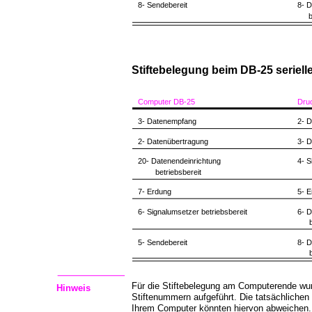
8- Sendebereit
8- D
b
Stiftebelegung beim DB-25 seriel
Computer DB-25
Dru
3- Datenempfang
2- 
2- Datenübertragung
3- 
20- Datenendeinrichtung
4- S
betriebsbereit
7- Erdung
5- 
6- Signalumsetzer betriebsbereit
6- D
5- Sendebereit
8- D
Für die Stiftebelegung am Computerende wur
Hinweis
Stiftenummern aufgeführt. Die tatsächlichen
Ihrem Computer könnten hiervon abweichen. 