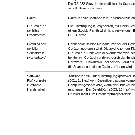
Die RS-232-Spezifikation definiert die Standa
serielle Kommunikation.
Parität
Parität ist eine Methode zur Fehlerkontrolle au
HP LaserJet
Die Übertragung ist asynchron, mit einem Star
serielles
einem Stopbit. Parität wird nicht verwendet. 
Datenformat
DEE-Geräte.
Protokoll der
Handshake ist eine Methode, mit der der Dat
seriellen
Geräten gesteuert wird. Die zwei Arten der Flu
Schnittstelle
HP LaserJet Druckern verwendet werden, sind
(Handshake)
bei der ein Gerät ein anderes durch den Inhal
Hardware-Flußkontrolle, bei der ein Gerät ein
die Spannung in einem Draht verändert wird.
Software-
Xon/Xoff ist ein Datenübertragungsprotokoll, 
Flußkontrolle
(DC1; 11 Hex) vom Datenübertragungskontak
(Software-
Computer gesandt wird, wenn der Drucker bere
Handshake)
empfangen. Der Befehl Xoff (DC3; 13 Hex) wi
Drucker nicht zum Datenempfang bereit ist.