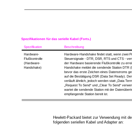
Spezifikationen für das serielle Kabel (Forts.)
Spezifikation
Beschreibung
Hardware-
Hardware-Handshake findet statt, wenn zwei 
Flußkontrolle
Steuersignale - DTR, DSR, RTS und CTS - ver
(Hardware-
der Hardware basierende Flußkontrolle zu er
Handshake)
Handshake meldet die sendende Station DTR (
bevor das erste Zeichen eines Datenstroms ge
auf die Bestätigung DSR (Data Set Ready). 
verläuft ähnlich, jedoch werden statt „Data Ter
„Request To Send“ und „Clear To Send“ verwend
wartet die sendende Station mit der Datenübertr
empfangende Station bereit ist.
Hewlett-Packard bietet zur Verwendung mit d
folgenden seriellen Kabel und Adapter an: