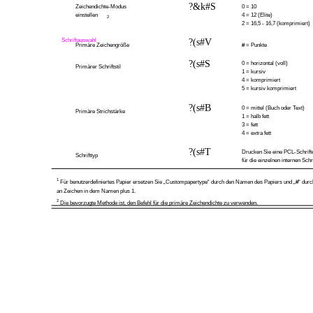
?&k#S
Zeichendichte-Modus
0 = 10
einstellen
4 = 12 (Elite)
2
2 = 16,5 - 16,7 (komprimiert)
Schriftauswahl
?(s#V
Primäre Zeichengröße
# = Punkte
?(s#S
0 = horizontal (voll)
Primärer Schriftstil
1 = kursiv
4 = komprimiert
5 = kursiv komprimiert
?(s#B
0 = mittel (Buch oder Text)
Primäre Strichstärke
1 = halb fett
3 = fett
4 = extra fett
?(s#T
Drucken Sie eine PCL-Schrift
Schrifttyp
für die einzelnen internen Schr
1
Für benutzerdefiniertes Papier ersetzen Sie „Custompapertype“ durch den Namen des Papiers und „#“ durc
an Zeichen in dem Namen plus 1.
2
Die bevorzugte Methode ist, den Befehl für die primäre Zeichendichte zu verwenden.