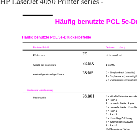
HP LaserJet 4050 Printer series -
Häufig benutzte PCL 5e-D
Häufig benutzte PCL 5e-Druckerbefehle
Funktion Befehl
Optionen
(Nr.)
?E
Rücksetzen
nicht zutreffend
?&l#X
Anzahl der Exemplare
1 bis 999
?&l#S
0 = Simplexdruck (einseitig)
zweiseitiger/einseitiger Druck
1 = Duplexdruck (zweiseitig) 
2 = Duplexdruck (zweiseitig) 
Befehle zur Jobsteuerung
?&l#H
0 = aktuelle Seite drucken od
Papierquelle
1 = Fach 2
2 = manuelle Zufuhr, Papier
3 = manuelle Zufuhr, Umschl
4 = Fach 1
5 = Fach 3
6 = Umschlag-Zuführung
7 = automatische Auswahl
8 = Fach 4
20-69 = externe Fächer