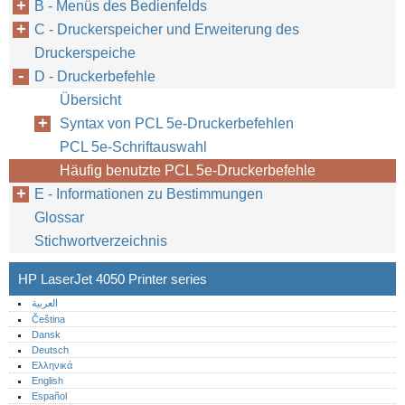
B - Menüs des Bedienfelds
C - Druckerspeicher und Erweiterung des
Druckerspeiche
D - Druckerbefehle
Übersicht
Syntax von PCL 5e-Druckerbefehlen
PCL 5e-Schriftauswahl
Häufig benutzte PCL 5e-Druckerbefehle
E - Informationen zu Bestimmungen
Glossar
Stichwortverzeichnis
HP LaserJet 4050 Printer series
العربية
Čeština
Dansk
Deutsch
Ελληνικά
English
Español