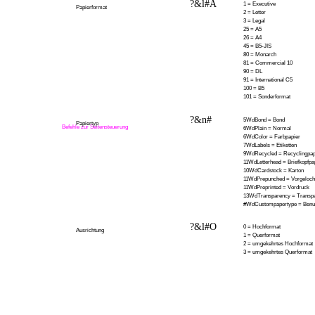
?&l#A
1 = Executive
Papierformat
2 = Letter
3 = Legal
25 = A5
26 = A4
45 = B5-JIS
80 = Monarch
81 = Commercial 10
90 = DL
91 = International C5
100 = B5
101 = Sonderformat
?&n#
5WdBond = Bond
Papiertyp
Befehle zur Seitensteuerung
6WdPlain = Normal
6WdColor = Farbpapier
7WdLabels = Etiketten
9WdRecycled = Recyclingpap
11WdLetterhead = Briefkopfpa
10WdCardstock = Karton
11WdPrepunched = Vorgeloch
11WdPreprinted = Vordruck
13WdTransparency = Transpar
#WdCustompapertype = Benutz
?&l#O
0 = Hochformat
Ausrichtung
1 = Querformat
2 = umgekehrtes Hochformat
3 = umgekehrtes Querformat