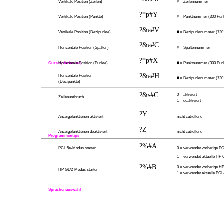
Vertikale Position (Zeilen)
# = Zeilennummer
?*p#Y
Vertikale Position (Punkte)
# = Punktnummer (300 Punk
?&a#V
Vertikale Position (Dezipunkte)
# = Dezipunktnummer (720 
?&a#C
Horizontale Position (Spalten)
# = Spaltennummer
?*p#X
Cursorplazierung
Horizontale Position (Punkte)
# = Punktnummer (300 Punk
?&a#H
Horizontale Position
# = Dezipunktnummer (720 
(Dezipunkte)
?&s#C
0 = aktiviert
Zeilenumbruch
1 = deaktiviert
?Y
Anzeigefunktionen aktiviert
nicht zutreffend
?Z
Anzeigefunktionen deaktiviert
nicht zutreffend
Programmiertips
?%#A
PCL 5e-Modus starten
0 = verwendet vorherige PC
1 = verwendet aktuelle HP G
?%#B
0 = verwendet vorherige HP 
HP GL/2-Modus starten
1 = verwendet aktuelle PCL
Sprachenauswahl