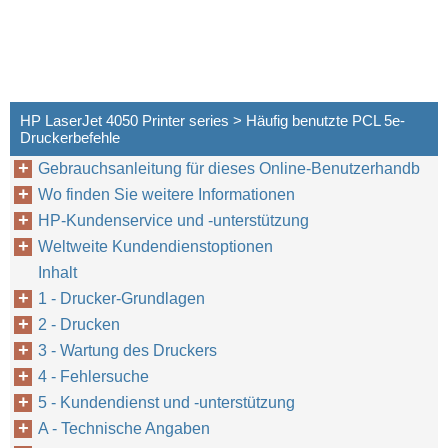
HP LaserJet 4050 Printer series > Häufig benutzte PCL 5e-
Druckerbefehle
Gebrauchsanleitung für dieses Online-Benutzerhandb
Wo finden Sie weitere Informationen
HP-Kundenservice und -unterstützung
Weltweite Kundendienstoptionen
Inhalt
Informatio
GE
1 - Drucker-Grundlagen
2 - Drucken
3 - Wartung des Druckers
4 - Fehlersuche
5 - Kundendienst und -unterstützung
A - Technische Angaben