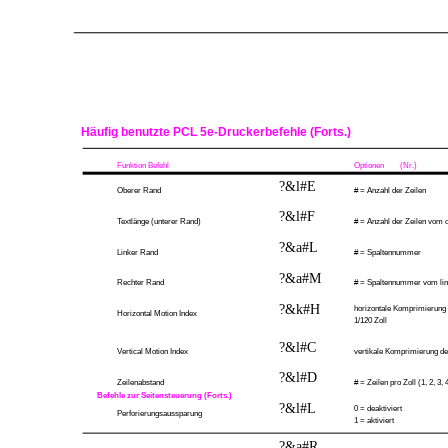
Häufig benutzte PCL 5e-Druckerbefehle (Forts.)
Funktion Befehl
Optionen
(Nr.)
?&l#E
Oberer Rand
# = Anzahl der Zeilen
?&l#F
Textlänge (unterer Rand)
# = Anzahl der Zeilen vom
?&a#L
Linker Rand
# = Spaltennummer
?&a#M
Rechter Rand
# = Spaltennummer vom li
?&k#H
horizontale Komprimierung 
Horizontal Motion Index
1/120 Zoll
?&l#C
Vertical Motion Index
vertikale Komprimierung des
?&l#D
Zeilenabstand
# = Zeilen pro Zoll (1, 2, 3, 4
Befehle zur Seitensteuerung (Forts.)
?&l#L
0 = deaktiviert
Perforierungsaussparung
1 = aktiviert
?&a#R