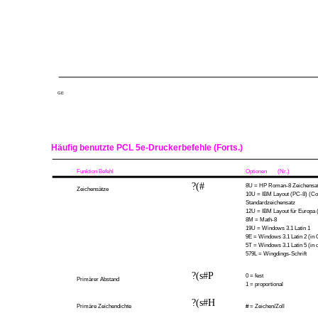
GE
Häufig benutzte PCL 5e-Druckerbefehle (Forts.)
Funktion Befehl
Optionen
(Nr.)
?(#
8U = HP Roman-8 Zeichensa
Zeichensätze
10U = IBM Layout (PC-8) (Co
Standardzeichensatz
12U = IBM Layout für Europa 
8M = Math-8
19U = Windows 3.1 Latin 1
9E = Windows 3.1 Latin 2 (in 
5T = Windows 3.1 Latin 5 (in 
579L = Wingdings-Schrift
?(s#P
0 = fest
Primärer Abstand
1 = proportional
?(s#H
Primäre Zeichendichte
# = Zeichen/Zoll