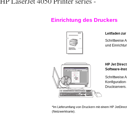
HP LaserJet 4050 Printer series -
Einrichtung des Druckers
Leitfaden zu
Schrittweise A
und Einrichtu
HP Jet Direc
Software-Ins
Schrittweise A
Konfiguration
Druckservers.
*Im Lieferumfang von Druckern mit einem HP JetDirec
(Netzwerkkarte).