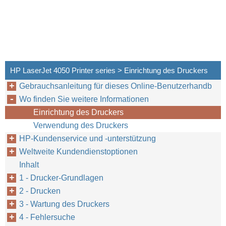
HP LaserJet 4050 Printer series > Einrichtung des Druckers
Gebrauchsanleitung für dieses Online-Benutzerhandb
Wo finden Sie weitere Informationen
Einrichtung des Druckers
Verwendung des Druckers
HP-Kundenservice und -unterstützung
Weltweite Kundendienstoptionen
Inhalt
1 - Drucker-Grundlagen
2 - Drucken
3 - Wartung des Druckers
GE
4 - Fehlersuche