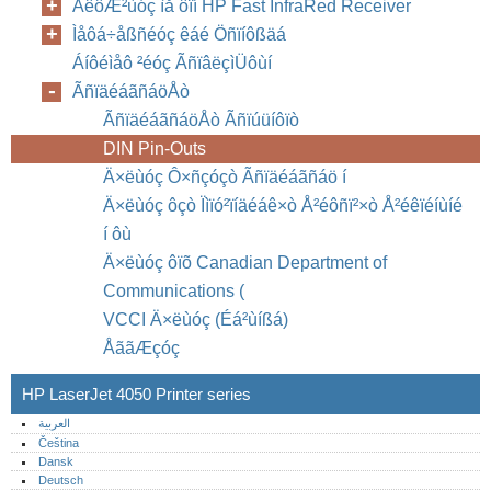
ÅêôÆ²ùóç ìå ôïí HP Fast InfraRed Receiver
Ìåôá÷åßñéóç êáé Öñïíôßäá
Áíôéìåô ²éóç ÃñïâëçìÜôùí
ÃñïäéáãñáöÅò
ÃñïäéáãñáöÅò Ãñïúüíôïò
DIN Pin-Outs
Ä×ëùóç Ô×ñçóçò Ãñïäéáãñáö í
Ä×ëùóç ôçò Ïìïó²ïíäéáê×ò Å²éôñï²×ò Å²éêïéíùíé
í ôù
Ä×ëùóç ôïõ Canadian Department of
Communications (
VCCI Ä×ëùóç (Éá²ùíßá)
ÅããÆçóç
HP LaserJet 4050 Printer series
العربية
Čeština
Dansk
Deutsch