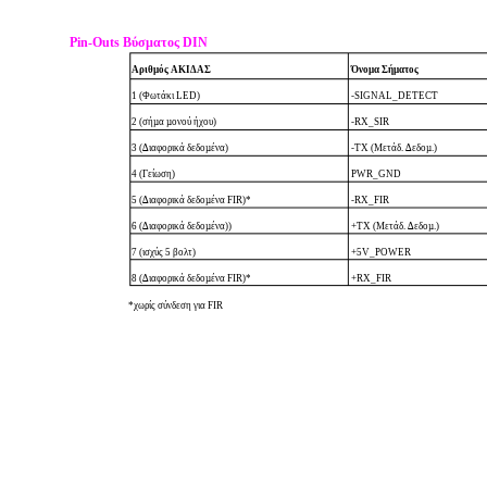
Pin-Outs Βύσµατος DIN
Αριθµός AKI∆ΑΣ
Όνοµα Σήµατος
1 (Φωτάκι LED)
-SIGNAL_DETECT
2 (σήµα µονού ήχου)
-RX_SIR
3 (∆ιαφορικά δεδοµένα)
-TX (Μετάδ. ∆εδοµ.)
4 (Γείωση)
PWR_GND
5 (∆ιαφορικά δεδοµένα FIR)*
-RX_FIR
6 (∆ιαφορικά δεδοµένα))
+TX (Μετάδ. ∆εδοµ.)
7 (ισχύς 5 βολτ)
+5V_POWER
8 (∆ιαφορικά δεδοµένα FIR)*
+RX_FIR
*χωρίς σύνδεση για FIR