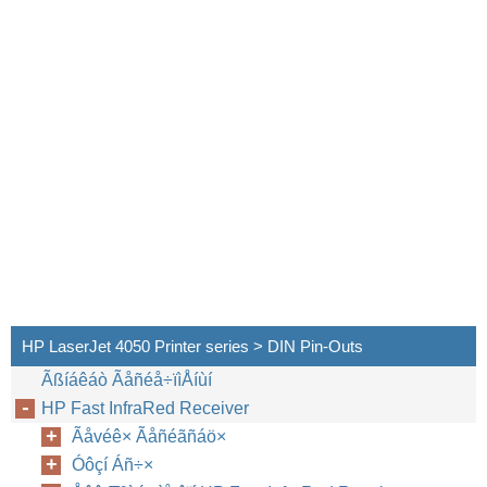
HP LaserJet 4050 Printer series > DIN Pin-Outs
Ãßíáêáò Ãåñéå÷ïìÅíùí
HP Fast InfraRed Receiver
Ãåvéê× Ãåñéãñáö×
Óôçí Áñ÷×
18
HP Fast InfraRed Receiver