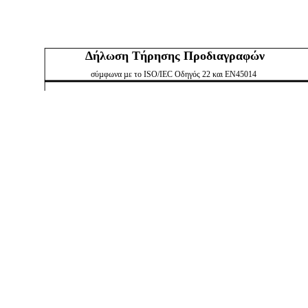
∆ήλωση Τήρησης Προδιαγραφών
σύµφωνα µε το ISO/IEC Οδηγός 22 και EN45014