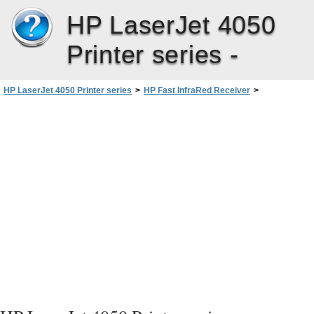
HP LaserJet 4050
Printer series -
HP LaserJet 4050 Printer series
>
HP Fast InfraRed Receiver
>
ÃñïäéáãñáöÅò
>
DIN Pin-Outs