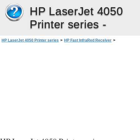
HP LaserJet 4050
Printer series -
HP LaserJet 4050 Printer series
>
HP Fast InfraRed Receiver
>
Käyttöönotto
>
Infrapunaohjaimen asennus Windows9x käyttöjärjes