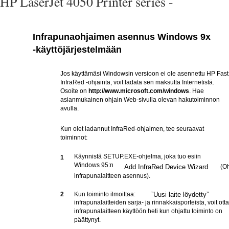
HP LaserJet 4050 Printer series -
Infrapunaohjaimen asennus Windows 9x
-käyttöjärjestelmään
Jos käyttämäsi Windowsin versioon ei ole asennettu HP Fast
InfraRed -ohjainta, voit ladata sen maksutta Internetistä.
Osoite on
http://www.microsoft.com/windows
. Hae
asianmukainen ohjain Web-sivulla olevan hakutoiminnon
avulla.
Kun olet ladannut InfraRed-ohjaimen, tee seuraavat
toiminnot:
Käynnistä SETUP.EXE-ohjelma, joka tuo esiin
1
Windows 95:n
Add InfraRed Device Wizard
(Oh
infrapunalaitteen asennus).
2
Kun toiminto ilmoittaa:
”Uusi laite löydetty”
infrapunalaitteiden sarja- ja rinnakkaisporteista, voit ott
infrapunalaitteen käyttöön heti kun ohjattu toiminto on
päättynyt.