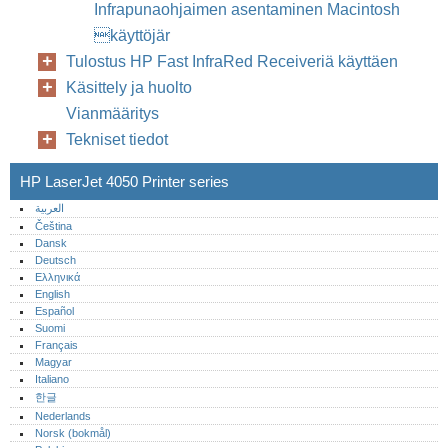
Infrapunaohjaimen asentaminen Macintosh
käyttöjär
Tulostus HP Fast InfraRed Receiveriä käyttäen
Käsittely ja huolto
Vianmääritys
Tekniset tiedot
HP LaserJet 4050 Printer series
العربية
Čeština
Dansk
Deutsch
Ελληνικά
English
Español
Suomi
Français
Magyar
Italiano
한글
Nederlands
Norsk (bokmål)‎