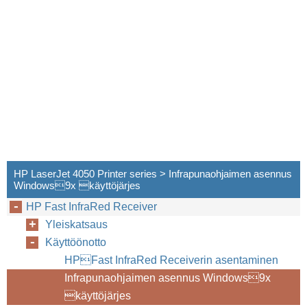
HP LaserJet 4050 Printer series > Infrapunaohjaimen asennus
Windows9x käyttöjärjes
HP Fast InfraRed Receiver
Yleiskatsaus
Käyttöönotto
HPFast InfraRed Receiverin asentaminen
Infrapunaohjaimen asennus Windows9x
käyttöjärjes