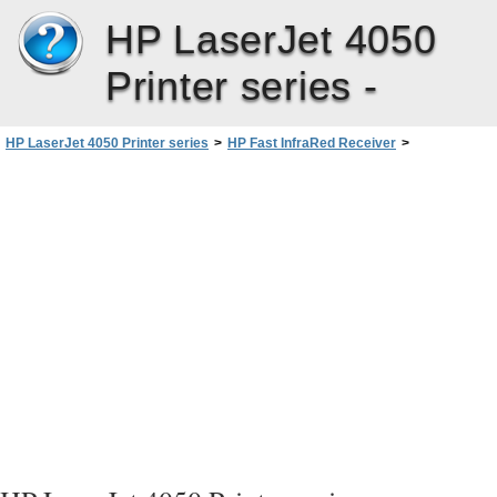
HP LaserJet 4050
Printer series -
HP LaserJet 4050 Printer series
>
HP Fast InfraRed Receiver
>
Tulostus HP Fast InfraRed Receiveriä käyttäen
>
Tulostukseen valmistautuminen Macintosh -järjestel