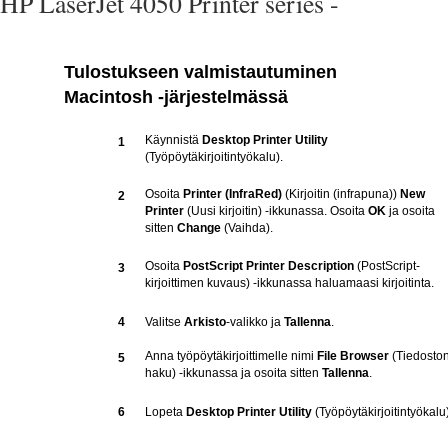
HP LaserJet 4050 Printer series -
Tulostukseen valmistautuminen
Macintosh -järjestelmässä
Käynnistä
Desktop Printer Utility
1
(Työpöytäkirjoitintyökalu).
Osoita
Printer (InfraRed)
(Kirjoitin (infrapuna))
New
2
Printer
(Uusi kirjoitin) -ikkunassa. Osoita
OK
ja osoita
sitten
Change
(Vaihda).
Osoita
PostScript Printer Description
(PostScript-
3
kirjoittimen kuvaus) -ikkunassa haluamaasi kirjoitinta.
4
Valitse
Arkisto
-valikko ja
Tallenna
.
Anna työpöytäkirjoittimelle nimi
File Browser
(Tiedosto
5
haku) -ikkunassa ja osoita sitten
Tallenna
.
6
Lopeta
Desktop Printer Utility
(Työpöytäkirjoitintyökalu)