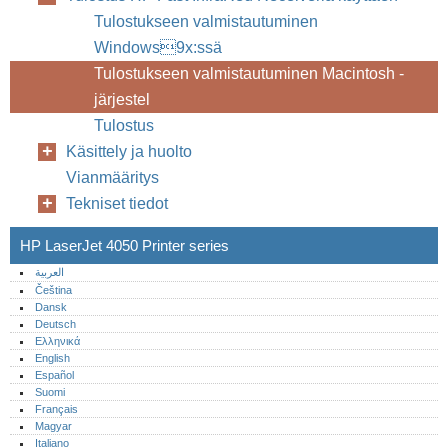
Tulostukseen valmistautuminen
10
HP Fast InfraRed Receiver
Windows9x:ssä
Tulostukseen valmistautuminen Macintosh -
järjestel
Tulostus
Käsittely ja huolto
Vianmääritys
Tekniset tiedot
HP LaserJet 4050 Printer series
العربية
Čeština
Dansk
Deutsch
Ελληνικά
English
Español
Suomi
Français
Magyar
Italiano