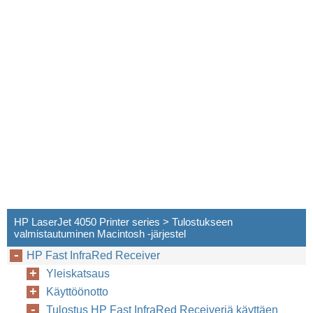
HP LaserJet 4050 Printer series > Tulostukseen
valmistautuminen Macintosh -järjestel
HP Fast InfraRed Receiver
Yleiskatsaus
Käyttöönotto
Tulostus HP Fast InfraRed Receiveriä käyttäen