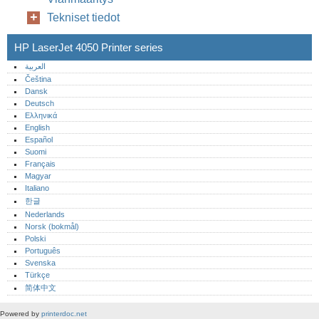
Tekniset tiedot
HP LaserJet 4050 Printer series
العربية
Čeština
Dansk
Deutsch
Ελληνικά
English
Español
Suomi
Français
Magyar
Italiano
한글
Nederlands
Norsk (bokmål)‎
Polski
Português‎
Svenska
Türkçe
简体中文
Powered by
printerdoc.net