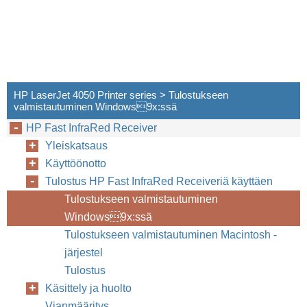
HP LaserJet 4050 Printer series > Tulostukseen
valmistautuminen Windows9x:ssä
HP Fast InfraRed Receiver
Yleiskatsaus
Käyttöönotto
Tulostus HP Fast InfraRed Receiveriä käyttäen
Tulostukseen valmistautuminen
Windows9x:ssä
Tulostukseen valmistautuminen Macintosh -
järjestel
Tulostus
Käsittely ja huolto
Vianmääritys