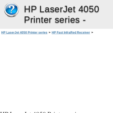
HP LaserJet 4050
Printer series -
HP LaserJet 4050 Printer series
>
HP Fast InfraRed Receiver
>
Tulostus HP Fast InfraRed Receiveriä käyttäen
>
Tulostukseen valmistautuminen Windows9x:ssä