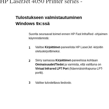
HP LaserJet 4050 Printer series -
Tulostukseen valmistautuminen
Windows 9x:ssä
Suorita seuraavat toimet ennen HP Fast InfraRed -ohjaimen
käynnistämistä:
Valitse
Kirjoittimet
-paneelista HP LaserJet -kirjoitin
1
oletuskirjoittimeksi.
Siirry samassa
Kirjoittimet
-paneelissa kohtaan
2
Ominaisuudet/Tiedot
ja varmista, että valittuna on
Virtual Infrared LPT Port
(Näennäisinfrapuna-LPT-
portti).
3
Valitse tulostettava tiedosto.