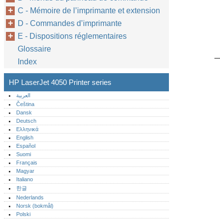
C - Mémoire de l’imprimante et extension
D - Commandes d’imprimante
E - Dispositions réglementaires
Glossaire
Index
HP LaserJet 4050 Printer series
العربية
Čeština
Dansk
Deutsch
Ελληνικά
English
Español
Suomi
Français
Magyar
Italiano
한글
Nederlands
Norsk (bokmål)‎
Polski