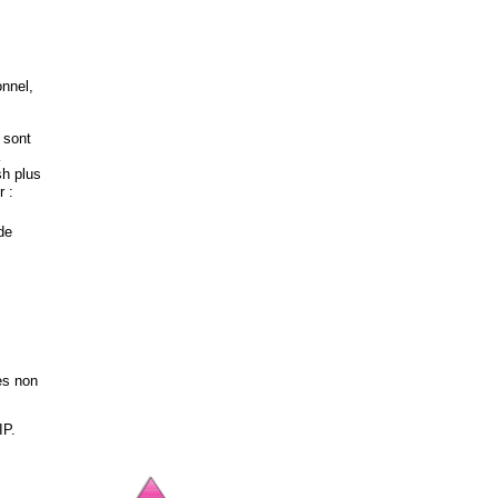
onnel,
 sont
sh plus
r :
de
cès non
IP.