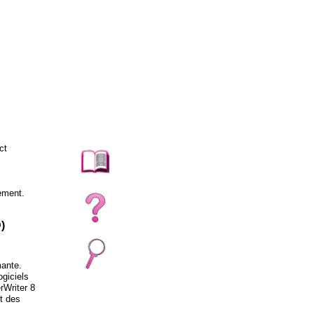
ct
uement.
)
mante.
ogiciels
rWriter 8
t des