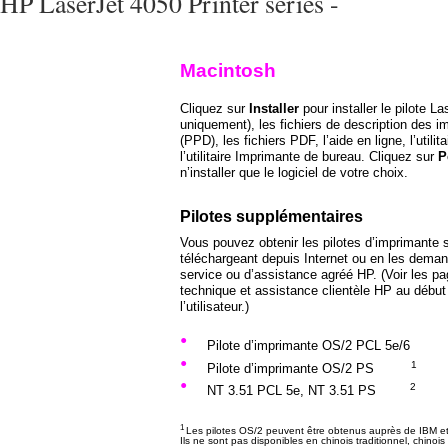
HP LaserJet 4050 Printer series -
Macintosh
Cliquez sur
Installer
pour installer le pilote La
uniquement), les fichiers de description des 
(PPD), les fichiers PDF, l’aide en ligne, l’utili
l’utilitaire Imprimante de bureau. Cliquez sur
P
n’installer que le logiciel de votre choix.
Pilotes supplémentaires
Vous pouvez obtenir les pilotes d’imprimante 
téléchargeant depuis Internet ou en les dema
service ou d’assistance agréé HP. (Voir les pa
technique et assistance clientèle HP au début
l’utilisateur.)
•
Pilote d’imprimante OS/2 PCL 5e/6
•
1
Pilote d’imprimante OS/2 PS
•
2
NT 3.51 PCL 5e, NT 3.51 PS
1
Les pilotes OS/2 peuvent être obtenus auprès de IBM et
Ils ne sont pas disponibles en chinois traditionnel, chinois 