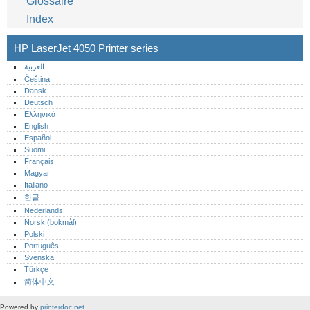
Glossaire
Index
HP LaserJet 4050 Printer series
العربية
Čeština
Dansk
Deutsch
Ελληνικά
English
Español
Suomi
Français
Magyar
Italiano
한글
Nederlands
Norsk (bokmål)‎
Polski
Português‎
Svenska
Türkçe
简体中文
Powered by
printerdoc.net