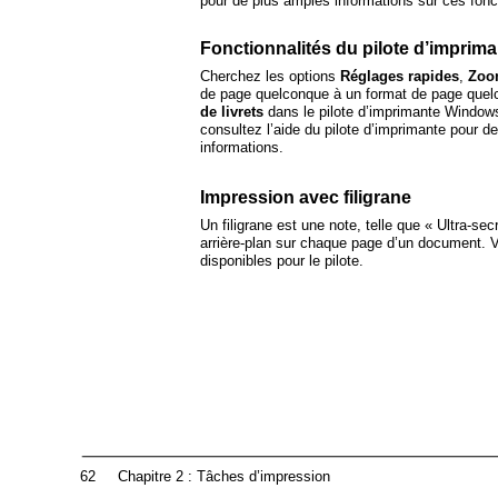
pour de plus amples informations sur ces fonct
Fonctionnalités du pilote d’imprim
Cherchez les options
Réglages rapides
,
Zoo
de page quelconque à un format de page que
de livrets
dans le pilote d’imprimante Windo
consultez l’aide du pilote d’imprimante pour d
informations.
Impression avec filigrane
Un filigrane est une note, telle que « Ultra-se
arrière-plan sur chaque page d’un document. Vé
disponibles pour le pilote.
62
Chapitre 2 : Tâches d’impression