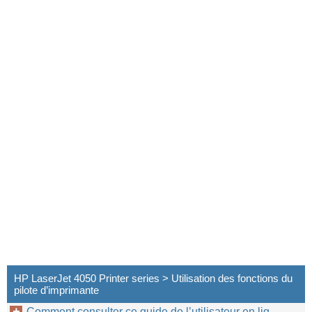
HP LaserJet 4050 Printer series > Utilisation des fonctions du
pilote d’imprimante
Comment consulter ce guide de l’utilisateur en lig