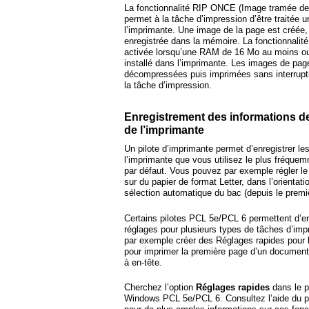
La fonctionnalité RIP ONCE (Image tramée de 
permet à la tâche d’impression d’être traitée u
l’imprimante. Une image de la page est créée
enregistrée dans la mémoire. La fonctionnali
activée lorsqu’une RAM de 16 Mo au moins ou
installé dans l’imprimante. Les images de pag
décompressées puis imprimées sans interruptio
la tâche d’impression.
Enregistrement des informations de
de l’imprimante
Un pilote d’imprimante permet d’enregistrer le
l’imprimante que vous utilisez le plus fréqu
par défaut. Vous pouvez par exemple régler le
sur du papier de format Letter, dans l’orientati
sélection automatique du bac (depuis le premie
Certains pilotes PCL 5e/PCL 6 permettent d’en
réglages pour plusieurs types de tâches d’im
par exemple créer des Réglages rapides pour 
pour imprimer la première page d’un document
à en-tête.
Cherchez l’option
Réglages rapides
dans le p
Windows PCL 5e/PCL 6. Consultez l’aide du pi