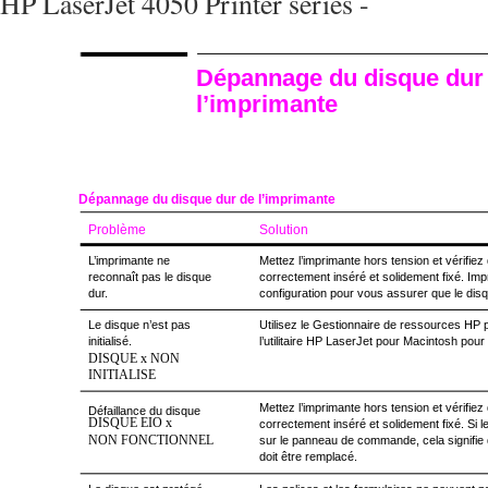
HP LaserJet 4050 Printer series -
Dépannage du disque dur
l’imprimante
Dépannage du disque dur de l’imprimante
Problème
Solution
L’imprimante ne
Mettez l’imprimante hors tension et vérifiez
reconnaît pas le disque
correctement inséré et solidement fixé. Im
dur.
configuration pour vous assurer que le dis
Le disque n’est pas
Utilisez le Gestionnaire de ressources HP
initialisé.
l’utilitaire HP LaserJet pour Macintosh pour i
DISQUE x NON
INITIALISE
Mettez l’imprimante hors tension et vérifiez
Défaillance du disque
DISQUE EIO x
correctement inséré et solidement fixé. Si 
NON FONCTIONNEL
sur le panneau de commande, cela signifie 
doit être remplacé.