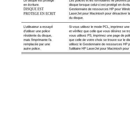
Le disque est protégé
Les polices et les formulaires ne peuvent p
en écriture.
disque lorsque celui-ci est protégé en écritur
DISQUE EST
Gestionnaire de ressources HP pour Windows
PROTEGE EN ECRIT
LaserJet pour Macintosh pour désactiver la 
du disque.
L’utilisateur a essayé
Si vous utilisez le mode PCL, imprimez un
d’utiliser une police
et vérifiez que celle que vous désirez se tr
résidente du disque,
vous utilisez PS, imprimez une page de po
mais l’imprimante l’a
que celle de votre choix se trouve sur le dis
remplacée par une
utilisez le Gestionnaire de ressources HP
autre police.
l’utilitaire HP LaserJet pour Macintosh pour 