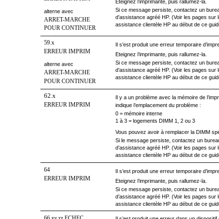
Eteignez l’imprimante, puis rallumez-la.
Si ce message persiste, contactez un bure
alterne avec
d’assistance agréé HP. (Voir les pages sur l
ARRET-MARCHE
assistance clientèle HP au début de ce guid
POUR CONTINUER
59.x
Il s’est produit une erreur temporaire d’impr
ERREUR IMPRIM
Eteignez l’imprimante, puis rallumez-la.
Si ce message persiste, contactez un bure
alterne avec
d’assistance agréé HP. (Voir les pages sur l
ARRET-MARCHE
assistance clientèle HP au début de ce guid
POUR CONTINUER
62.x
Il y a un problème avec la mémoire de l’imp
ERREUR IMPRIM
indique l’emplacement du problème :
0 = mémoire interne
1 à 3 = logements DIMM 1, 2 ou 3
Vous pouvez avoir à remplacer la DIMM spé
Si le message persiste, contactez un burea
d’assistance agréé HP. (Voir les pages sur l
assistance clientèle HP au début de ce guid
64
Il s’est produit une erreur temporaire d’impr
ERREUR IMPRIM
Eteignez l’imprimante, puis rallumez-la.
Si ce message persiste, contactez un bure
d’assistance agréé HP. (Voir les pages sur l
assistance clientèle HP au début de ce guid
66.xy.zz ECHEC
Il s’est produit une erreur dans un dispositi