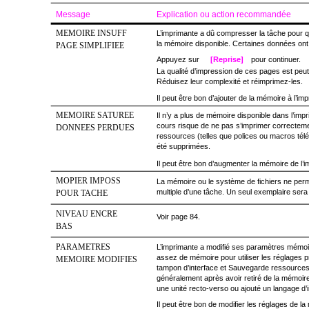
Message
Explication ou action recommandée
MEMOIRE INSUFF
L’imprimante a dû compresser la tâche pour qu
la mémoire disponible. Certaines données ont
PAGE SIMPLIFIEE
Appuyez sur
[Reprise]
pour continuer.
La qualité d’impression de ces pages est peut
Réduisez leur complexité et réimprimez-les.
Il peut être bon d’ajouter de la mémoire à l’im
MEMOIRE SATUREE
Il n’y a plus de mémoire disponible dans l’imp
cours risque de ne pas s’imprimer correcteme
DONNEES PERDUES
ressources (telles que polices ou macros tél
été supprimées.
Il peut être bon d’augmenter la mémoire de l’
MOPIER IMPOSS
La mémoire ou le système de fichiers ne perm
multiple d’une tâche. Un seul exemplaire sera
POUR TACHE
NIVEAU ENCRE
Voir page 84.
BAS
PARAMETRES
L’imprimante a modifié ses paramètres mémoire
assez de mémoire pour utiliser les réglages 
MEMOIRE MODIFIES
tampon d’interface et Sauvegarde ressources.
généralement après avoir retiré de la mémoire
une unité recto-verso ou ajouté un langage d’
Il peut être bon de modifier les réglages de 