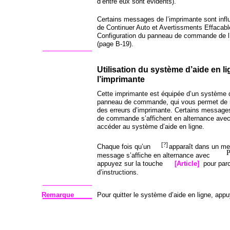
d’entre eux sont évidents).
Certains messages de l’imprimante sont infl
de Continuer Auto et Avertissments Effacab
Configuration du panneau de commande de l
(page B-19).
Utilisation du système d’aide en l
l’imprimante
Cette imprimante est équipée d’un système d’
panneau de commande, qui vous permet de r
des erreurs d’imprimante. Certains message
de commande s’affichent en alternance avec 
accéder au système d’aide en ligne.
[?]
Chaque fois qu’un
apparaît dans un me
message s’affiche en alternance avec
appuyez sur la touche
[Article]
pour par
d’instructions.
Remarque
Pour quitter le système d’aide en ligne, app