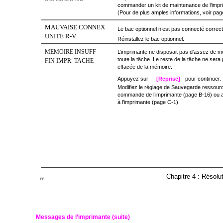
commander un kit de maintenance de l’impri
(Pour de plus amples informations, voir pag
MAUVAISE CONNEX
Le bac optionnel n’est pas connecté correc
UNITE R-V
Réinstallez le bac optionnel.
MEMOIRE INSUFF
L’imprimante ne disposait pas d’assez de 
toute la tâche. Le reste de la tâche ne sera
FIN IMPR. TACHE
effacée de la mémoire.
Appuyez sur
[Reprise]
pour continuer.
Modifiez le réglage de Sauvegarde ressou
commande de l’imprimante (page B-16) ou a
à l’imprimante (page C-1).
Chapitre 4 : Résolu
FR
Messages de l’imprimante (suite)