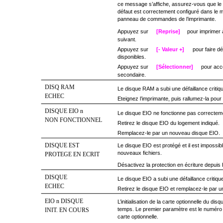
ce message s’affiche, assurez-vous que le 
défaut est correctement configuré dans le 
panneau de commandes de l’imprimante.
Appuyez sur
[Reprise]
pour imprimer à
suivant.
Appuyez sur
[- Valeur +]
pour faire dé
disponibles.
Appuyez sur
[Sélectionner]
pour acc
secondaire.
DISQ RAM
Le disque RAM a subi une défaillance critique 
ECHEC
Eteignez l’imprimante, puis rallumez-la pour
DISQUE EIO n
Le disque EIO ne fonctionne pas correctem
NON FONCTIONNEL
Retirez le disque EIO du logement indiqué.
Remplacez-le par un nouveau disque EIO.
DISQUE EST
Le disque EIO est protégé et il est impossibl
nouveaux fichiers.
PROTEGE EN ECRIT
Désactivez la protection en écriture depuis
DISQUE
Le disque EIO a subi une défaillance critique 
ECHEC
Retirez le disque EIO et remplacez-le par 
EIO n DISQUE
L’initialisation de la carte optionnelle du d
temps. Le premier paramètre est le numéro
INIT. EN COURS
carte optionnelle.