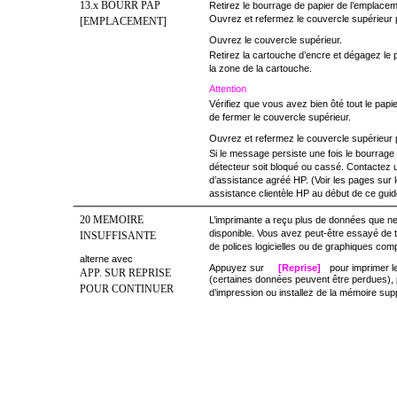
13.x BOURR PAP
Retirez le bourrage de papier de l’emplacem
Ouvrez et refermez le couvercle supérieur 
[EMPLACEMENT]
Ouvrez le couvercle supérieur.
Retirez la cartouche d’encre et dégagez le 
la zone de la cartouche.
Attention
Vérifiez que vous avez bien ôté tout le papie
de fermer le couvercle supérieur.
Ouvrez et refermez le couvercle supérieur 
Si le message persiste une fois le bourrage é
détecteur soit bloqué ou cassé. Contactez 
d’assistance agréé HP. (Voir les pages sur l
assistance clientèle HP au début de ce guid
20 MEMOIRE
L’imprimante a reçu plus de données que ne
disponible. Vous avez peut-être essayé de 
INSUFFISANTE
de polices logicielles ou de graphiques com
alterne avec
Appuyez sur
[Reprise]
pour imprimer 
APP. SUR REPRISE
(certaines données peuvent être perdues), p
POUR CONTINUER
d’impression ou installez de la mémoire sup