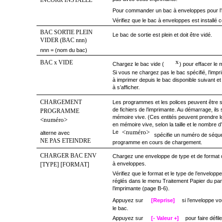
INCORR INSTALLE
Pour commander un bac à enveloppes pour l’i
Vérifiez que le bac à enveloppes est installé
BAC SORTIE PLEIN
Le bac de sortie est plein et doit être vidé.
VIDER (BAC nnn)
nnn = (nom du bac)
x
BAC x VIDE
Chargez le bac vide (
) pour effacer le
Si vous ne chargez pas le bac spécifié, l’imp
à imprimer depuis le bac disponible suivant e
à s’afficher.
CHARGEMENT
Les programmes et les polices peuvent être 
de fichiers de l’imprimante. Au démarrage, ils
PROGRAMME
mémoire vive. (Ces entités peuvent prendre 
<numéro>
en mémoire vive, selon la taille et le nombre d
<
numéro>
Le
alterne avec
spécifie un numéro de séque
NE PAS ETEINDRE
programme en cours de chargement.
CHARGER BAC ENV
Chargez une enveloppe de type et de format
à enveloppes.
[TYPE] [FORMAT]
Vérifiez que le format et le type de l’envelop
réglés dans le menu Traitement Papier du 
l’imprimante (page B-6).
Appuyez sur
[Reprise]
si l’enveloppe v
le bac.
Appuyez sur
[- Valeur +]
pour faire défil