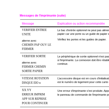
Messages de l’imprimante (suite)
Message
Explication ou action recommandée
VERIFIER ENTREE
Le bac d’entrée optionnel ne peut pas alimen
papier car une porte ou un guide de papier e
UNITE
Vérifiez les portes et les guides de papier.
alterne avec
CHEMIN PAP OUV LE
FERMER
VERIFIER SORTIE
Le périphérique de sortie optionnel n’est p
à l’imprimante. La connexion doit être rétabl
alterne avec
continue.
FERMER CHEMIN
SORTIE PAPIER
VITESSE ROTATION
L’accessoire disque est en cours d’initialis
est le numéro de logement pour cette carte o
DISQUE EIO n
XX.YY
Une erreur d’imprimante s’est produite. Ap
ERREUR IMPRIM
le panneau de commande de l’imprimante pou
APP SUR REPRISE
POUR CONTINUER