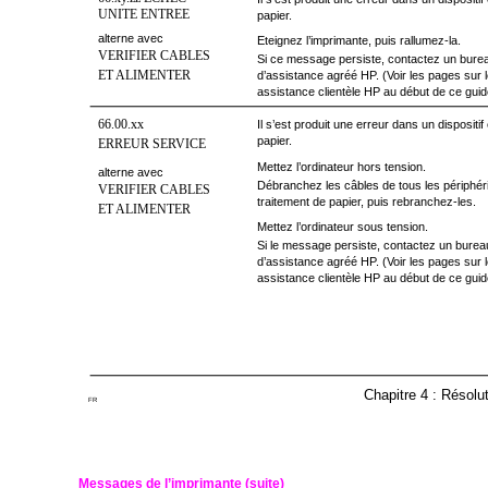
UNITE ENTREE
papier.
alterne avec
Eteignez l’imprimante, puis rallumez-la.
VERIFIER CABLES
Si ce message persiste, contactez un bure
ET ALIMENTER
d’assistance agréé HP. (Voir les pages sur l
assistance clientèle HP au début de ce guid
66.00.xx
Il s’est produit une erreur dans un dispositi
papier.
ERREUR SERVICE
Mettez l’ordinateur hors tension.
alterne avec
Débranchez les câbles de tous les périphé
VERIFIER CABLES
traitement de papier, puis rebranchez-les.
ET ALIMENTER
Mettez l’ordinateur sous tension.
Si le message persiste, contactez un burea
d’assistance agréé HP. (Voir les pages sur l
assistance clientèle HP au début de ce guid
Chapitre 4 : Résolu
FR
Messages de l’imprimante (suite)