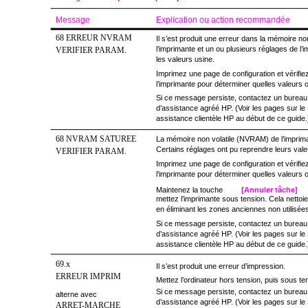
Message
Explication ou action recommandée
68 ERREUR NVRAM
Il s’est produit une erreur dans la mémoire n
l’imprimante et un ou plusieurs réglages de l’i
VERIFIER PARAM.
les valeurs usine.
Imprimez une page de configuration et vérifie
l’imprimante pour déterminer quelles valeurs 
Si ce message persiste, contactez un bureau
d’assistance agréé HP. (Voir les pages sur le
assistance clientèle HP au début de ce guide.
68 NVRAM SATUREE
La mémoire non volatile (NVRAM) de l’imprima
Certains réglages ont pu reprendre leurs vale
VERIFIER PARAM.
Imprimez une page de configuration et vérifie
l’imprimante pour déterminer quelles valeurs 
Maintenez la touche
[Annuler tâche]
mettez l’imprimante sous tension. Cela nett
en éliminant les zones anciennes non utilisée
Si ce message persiste, contactez un bureau
d’assistance agréé HP. (Voir les pages sur le
assistance clientèle HP au début de ce guide.
69.x
Il s’est produit une erreur d’impression.
ERREUR IMPRIM
Mettez l’ordinateur hors tension, puis sous te
Si ce message persiste, contactez un bureau
alterne avec
d’assistance agréé HP. (Voir les pages sur le
ARRET-MARCHE