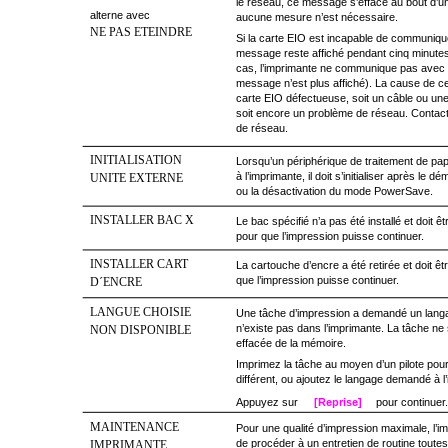
le réseau, ce message s’efface au bout d’u
alterne avec
aucune mesure n’est nécessaire.
NE PAS ETEINDRE
Si la carte EIO est incapable de communiqu
message reste affiché pendant cinq minutes
cas, l’imprimante ne communique pas avec 
message n’est plus affiché). La cause de c
carte EIO défectueuse, soit un câble ou un
soit encore un problème de réseau. Contact
de réseau.
INITIALISATION
Lorsqu’un périphérique de traitement de pap
à l’imprimante, il doit s’initialiser après le d
UNITE EXTERNE
ou la désactivation du mode PowerSave.
INSTALLER BAC X
Le bac spécifié n’a pas été installé et doit êt
pour que l’impression puisse continuer.
INSTALLER CART
La cartouche d’encre a été retirée et doit ê
que l’impression puisse continuer.
D´ENCRE
LANGUE CHOISIE
Une tâche d’impression a demandé un langa
n’existe pas dans l’imprimante. La tâche ne
NON DISPONIBLE
effacée de la mémoire.
Imprimez la tâche au moyen d’un pilote pou
différent, ou ajoutez le langage demandé à l’
Appuyez sur
[Reprise]
pour continuer.
MAINTENANCE
Pour une qualité d’impression maximale, l
de procéder à un entretien de routine toute
IMPRIMANTE