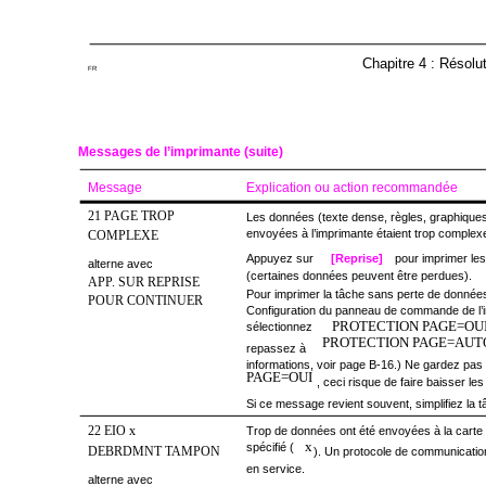
Chapitre 4 : Résolu
FR
Messages de l’imprimante (suite)
Message
Explication ou action recommandée
21 PAGE TROP
Les données (texte dense, règles, graphiques
envoyées à l’imprimante étaient trop complex
COMPLEXE
Appuyez sur
[Reprise]
pour imprimer le
alterne avec
(certaines données peuvent être perdues).
APP. SUR REPRISE
Pour imprimer la tâche sans perte de donnée
POUR CONTINUER
Configuration du panneau de commande de l’
PROTECTION PAGE=OU
sélectionnez
PROTECTION PAGE=AUT
repassez à
informations, voir page B-16.) Ne gardez pas
PAGE=OUI
, ceci risque de faire baisser l
Si ce message revient souvent, simplifiez la 
22 EIO x
Trop de données ont été envoyées à la carte
x
spécifié (
DEBRDMNT TAMPON
). Un protocole de communicatio
en service.
alterne avec