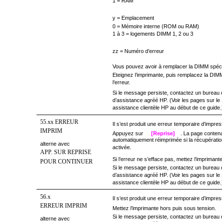
1 = RAM
y = Emplacement
0 = Mémoire interne (ROM ou RAM)
1 à 3 = logements DIMM 1, 2 ou 3
zz = Numéro d’erreur
Vous pouvez avoir à remplacer la DIMM spéci
Eteignez l’imprimante, puis remplacez la DI
l’erreur.
Si le message persiste, contactez un bureau 
d’assistance agréé HP. (Voir les pages sur le
assistance clientèle HP au début de ce guide.
55.xx ERREUR
Il s’est produit une erreur temporaire d’impres
IMPRIM
Appuyez sur
[Reprise]
. La page contena
automatiquement réimprimée si la récupérati
alterne avec
activée.
APP. SUR REPRISE
Si l’erreur ne s’efface pas, mettez l’imprimant
POUR CONTINUER
Si le message persiste, contactez un bureau 
d’assistance agréé HP. (Voir les pages sur le
assistance clientèle HP au début de ce guide.
56.x
Il s’est produit une erreur temporaire d’impres
ERREUR IMPRIM
Mettez l’imprimante hors puis sous tension.
Si le message persiste, contactez un bureau 
alterne avec