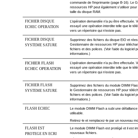
commande de l’imprimante (page B-16). Le G
ressources HP peut également s’utiliser pour
taille du disque RAM.
FICHIER DISQUE
L’opération demandée n’a pu être effectuée. 
essayé une opération interdite telle que le tél
ECHEC OPERATION
vers un répertoire qui n’existe pas.
FICHIER DISQUE
Supprimez des fichiers du disque EIO et réess
Gestionnaire de ressources HP pour télécha
SYSTEME SATURE
fichiers et des polices. (Voir l’aide du logiciel
informations.)
FICHIER FLASH
L’opération demandée n’a pu être effectuée. 
essayé une opération interdite telle que le tél
ECHEC OPERATION
vers un répertoire qui n’existe pas.
FICHIER FLASH
Supprimez des fichiers du module DIMM Flash
le Gestionnaire de ressources HP pour téléc
SYSTEME SATURE
fichiers et des polices. (Voir l’aide du logiciel
informations.)
FLASH ECHEC
Le module DIMM Flash a subi une défaillance f
utilisable.
Retirez-le et remplacez-le par un nouveau m
FLASH EST
Le module DIMM Flash est protégé et il est im
nouveaux fichiers.
PROTEGE EN ECRI