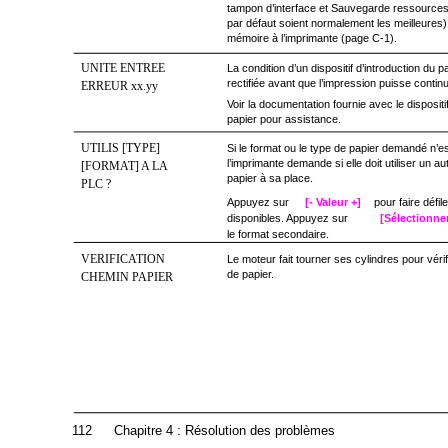
tampon d’interface et Sauvegarde ressources 
par défaut soient normalement les meilleures) 
mémoire à l’imprimante (page C-1).
UNITE ENTREE
La condition d’un dispositif d’introduction du p
rectifiée avant que l’impression puisse continu
ERREUR xx.yy
Voir la documentation fournie avec le dispositi
papier pour assistance.
UTILIS [TYPE]
Si le format ou le type de papier demandé n’es
l’imprimante demande si elle doit utiliser un a
[FORMAT] A LA
papier à sa place.
PLC ?
Appuyez sur
[- Valeur +]
pour faire défil
disponibles. Appuyez sur
[Sélectionne
le format secondaire.
VERIFICATION
Le moteur fait tourner ses cylindres pour vérif
de papier.
CHEMIN PAPIER
112
Chapitre 4 : Résolution des problèmes