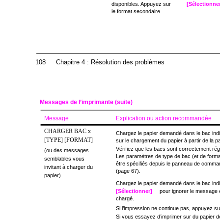
disponibles. Appuyez sur
[Sélectionne
le format secondaire.
108
Chapitre 4 : Résolution des problèmes
Messages de l’imprimante (suite)
Message
Explication ou action recommandée
CHARGER BAC x
Chargez le papier demandé dans le bac indi
[TYPE] [FORMAT]
sur le chargement du papier à partir de la p
Vérifiez que les bacs sont correctement réglé
(ou des messages
Les paramètres de type de bac (et de format
semblables vous
être spécifiés depuis le panneau de comma
invitant à charger du
(page 67).
papier)
Chargez le papier demandé dans le bac ind
[Sélectionner]
pour ignorer le message e
chargé.
Si l’impression ne continue pas, appuyez su
Si vous essayez d’imprimer sur du papier de