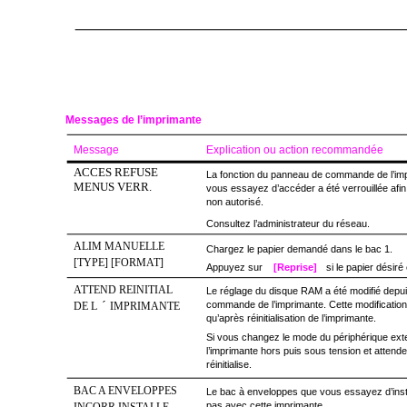
Messages de l’imprimante
Message
Explication ou action recommandée
ACCES REFUSE
La fonction du panneau de commande de l’imp
MENUS VERR.
vous essayez d’accéder a été verrouillée afi
non autorisé.
Consultez l’administrateur du réseau.
ALIM MANUELLE
Chargez le papier demandé dans le bac 1.
[TYPE] [FORMAT]
Appuyez sur
[Reprise]
si le papier désiré
ATTEND REINITIAL
Le réglage du disque RAM a été modifié depu
´
commande de l’imprimante. Cette modification
DE L
IMPRIMANTE
qu’après réinitialisation de l’imprimante.
Si vous changez le mode du périphérique ext
l’imprimante hors puis sous tension et attend
réinitialise.
BAC A ENVELOPPES
Le bac à enveloppes que vous essayez d’insta
pas avec cette imprimante.