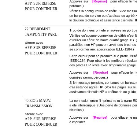
Appuyez sur
[Reprise]
pour effacer le m
APP. SUR REPRISE
perdues.)
POUR CONTINUER
Vérifiez la configuration de l’hôte. Si ce mess
un bureau de service ou d’assistance agréé H
le Soutien technique et assistance clientèle H
22 DEBRDMNT
Trop de données ont été envoyées au port par
TAMPON ITF PARL
Vérifiez qu’aucune connexion de câble n’est 
d’utiliser un câble de haute qualité (page 11).
alterne avec
parallèles non HP peuvent avoir des broche
APP. SUR REPRISE
se conformer aux spécification IEEE-1284.)
POUR CONTINUER
Cette erreur peut se produire si le pilote utili
IEEE-1284. Pour obtenir les meilleurs résultats
des pilotes HP livrés avec l’imprimante (page 
Appuyez sur
[Reprise]
pour effacer le 
données seront perdues.)
Si le message persiste, contactez un bureau 
d’assistance agréé HP. (Voir les pages sur le
assistance clientèle HP au début de ce guide.
40 EIO x MAUV.
La connexion entre l’imprimante et la carte E
a été interrompue. (Une perte de données peu
TRANSMISSION
situation.)
alterne avec
Appuyez sur
[Reprise]
pour effacer le m
APP. SUR REPRISE
à imprimer.
POUR CONTINUER