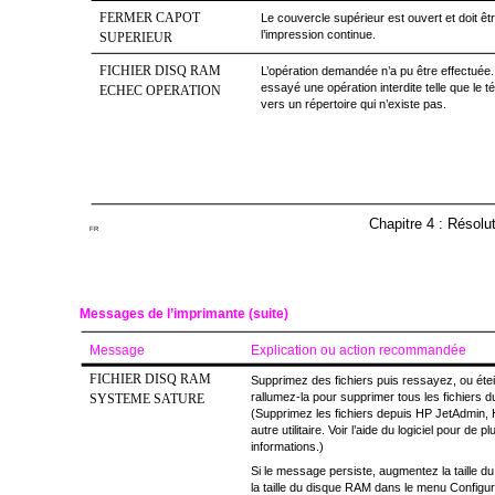
FERMER CAPOT
Le couvercle supérieur est ouvert et doit ê
l’impression continue.
SUPERIEUR
FICHIER DISQ RAM
L’opération demandée n’a pu être effectuée
essayé une opération interdite telle que le t
ECHEC OPERATION
vers un répertoire qui n’existe pas.
Chapitre 4 : Résolu
FR
Messages de l’imprimante (suite)
Message
Explication ou action recommandée
FICHIER DISQ RAM
Supprimez des fichiers puis ressayez, ou étei
rallumez-la pour supprimer tous les fichiers d
SYSTEME SATURE
(Supprimez les fichiers depuis HP JetAdmin,
autre utilitaire. Voir l’aide du logiciel pour de 
informations.)
Si le message persiste, augmentez la taille
la taille du disque RAM dans le menu Configu