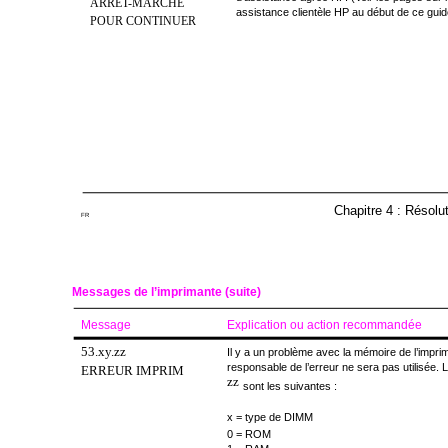
ARRET-MARCHE
assistance clientèle HP au début de ce guid
POUR CONTINUER
Chapitre 4 : Résolu
FR
Messages de l’imprimante (suite)
Message
Explication ou action recommandée
53.xy.zz
Il y a un problème avec la mémoire de l’impr
responsable de l’erreur ne sera pas utilisée. 
ERREUR IMPRIM
zz
sont les suivantes :
x = type de DIMM
0 = ROM