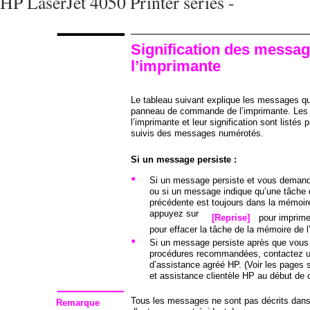
HP LaserJet 4050 Printer series -
Signification des messa
l’imprimante
Le tableau suivant explique les messages qu
panneau de commande de l’imprimante. Le
l’imprimante et leur signification sont listés 
suivis des messages numérotés.
Si un message persiste :
•
Si un message persiste et vous demand
ou si un message indique qu’une tâche 
précédente est toujours dans la mémoire
appuyez sur
[Reprise]
pour imprime
pour effacer la tâche de la mémoire de l
•
Si un message persiste après que vous 
procédures recommandées, contactez u
d’assistance agréé HP. (Voir les pages 
et assistance clientèle HP au début de ce
Tous les messages ne sont pas décrits dan
Remarque