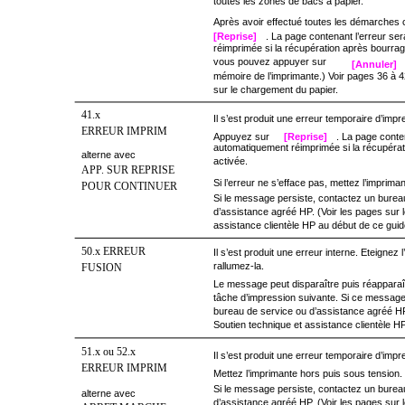
toutes les zones de bacs à papier.
Après avoir effectué toutes les démarches
[Reprise]
. La page contenant l’erreur s
réimprimée si la récupération après bourrag
vous pouvez appuyer sur
[Annuler]
mémoire de l’imprimante.) Voir pages 36 à 4
sur le chargement du papier.
41.x
Il s’est produit une erreur temporaire d’impr
ERREUR IMPRIM
Appuyez sur
[Reprise]
. La page conte
automatiquement réimprimée si la récupérat
alterne avec
activée.
APP. SUR REPRISE
Si l’erreur ne s’efface pas, mettez l’imprima
POUR CONTINUER
Si le message persiste, contactez un burea
d’assistance agréé HP. (Voir les pages sur l
assistance clientèle HP au début de ce guid
50.x ERREUR
Il s’est produit une erreur interne. Eteignez 
rallumez-la.
FUSION
Le message peut disparaître puis réapparaîtr
tâche d’impression suivante. Si ce message
bureau de service ou d’assistance agréé HP.
Soutien technique et assistance clientèle H
51.x ou 52.x
Il s’est produit une erreur temporaire d’impr
ERREUR IMPRIM
Mettez l’imprimante hors puis sous tension.
Si le message persiste, contactez un burea
alterne avec
d’assistance agréé HP. (Voir les pages sur l