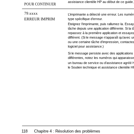
assistance clientèle HP au début de ce guide.
POUR CONTINUER
79.xxxx
L’imprimante a détecté une erreur. Les numér
ERREUR IMPRIM
type spécifique d’erreur.
Eteignez l’imprimante, puis rallumez-la. Essa
tâche depuis une application différente. Si la 
repassez à la première application et essayez
différent. (Si le message n’apparaît qu’avec u
ou une certaine tâche d’impression, contactez 
logiciel pour assistance.)
Si le message persiste avec des applications
différentes, notez les numéros qui apparaisse
un bureau de service ou d’assistance agréé H
le Soutien technique et assistance clientèle H
118
Chapitre 4 : Résolution des problèmes