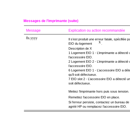
Messages de l’imprimante (suite)
Message
Explication ou action recommandée
8x.yyyy
Il s’est produit une erreur fatale, spécifiée p
x
EIO du logement
.
Description de X
1 Logement EIO 1 - L’imprimante a détecté 
l’accessoire EIO.
2 Logement EIO 2 - L’imprimante a détecté 
l’accessoire EIO.
6 Logement EIO 1 - L’accessoire EIO a détec
qu’il soit défectueux.
7 EIO slot 2 - L’accessoire EIO a détecté une 
soit défectueux.
Mettez l’imprimante hors puis sous tension.
Remettez l’accessoire EIO en place.
Si l’erreur persiste, contactez un bureau de
agréé HP ou remplacez l’accessoire EIO.