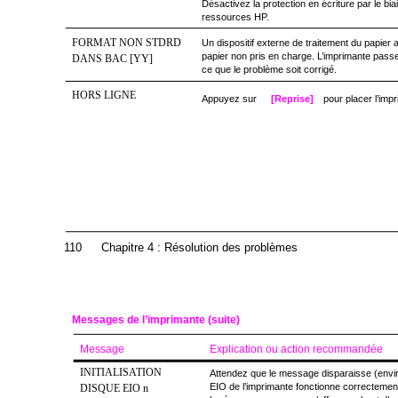
Désactivez la protection en écriture par le bi
ressources HP.
FORMAT NON STDRD
Un dispositif externe de traitement du papier 
papier non pris en charge. L’imprimante passe
DANS BAC [YY]
ce que le problème soit corrigé.
HORS LIGNE
Appuyez sur
[Reprise]
pour placer l’impr
110
Chapitre 4 : Résolution des problèmes
Messages de l’imprimante (suite)
Message
Explication ou action recommandée
INITIALISATION
Attendez que le message disparaisse (enviro
EIO de l’imprimante fonctionne correcteme
DISQUE EIO n