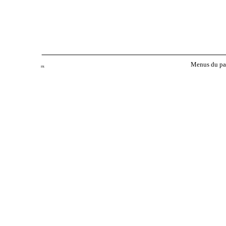
Menus du p
FR