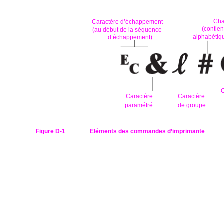
Cha
Caractère d’échappement
(contien
(au début de la séquence
alphabétiq
d’échappement)
C
Caractère
Caractère
paramétré
de groupe
Figure D-1
Eléments des commandes d’imprimante