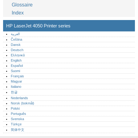
Glossaire
Index
HP LaserJet 4050 Printer series
العربية
Čeština
Dansk
Deutsch
Ελληνικά
English
Español
Suomi
Français
Magyar
Italiano
한글
Nederlands
Norsk (bokmål)‎
Polski
Português‎
Svenska
Türkçe
简体中文