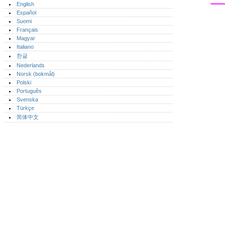
English
Español
Suomi
Français
Magyar
Italiano
한글
Nederlands
Norsk (bokmål)‎
Polski
Português‎
Svenska
Türkçe
简体中文