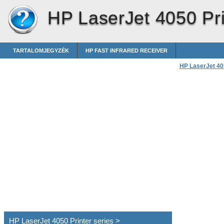
HP LaserJet 4050 Pri
TARTALOMJEGYZÉK
HP FAST INFRARED RECEIVER
HP LaserJet 405
HP LaserJet 4050 Printer series >