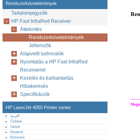
Rendszerkövetelmények
Tartalomjegyzék
Ren
HP Fast InfraRed Receiver
Áttekintés
Rendszerkövetelmények
Jellemzõk
Alapvetõ tudnivalók
Nyomtatás a HP Fast InfraRed
Receiverrel
Kezelés és karbantartás
Hibakeresés
Specifikációk
Megje
HP LaserJet 4050 Printer series
العربية
Čeština
Dansk
Deutsch
Ελληνικά