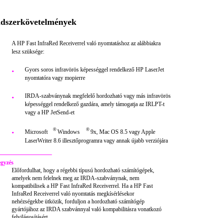
dszerkövetelmények
A HP Fast InfraRed Receiverrel való nyomtatáshoz az alábbiakra
lesz szüksége:
Gyors soros infravörös képességgel rendelkező HP LaserJet
●
nyomtatóra vagy mopierre
IRDA-szabványnak megfelelő hordozható vagy más infravörös
●
képességgel rendelkező gazdára, amely támogatja az IRLPT-t
vagy a HP JetSend-et
®
®
Microsoft
Windows
9x, Mac OS 8.5 vagy Apple
●
LaserWriter 8.6 illesztőprogramra vagy annak újabb verziójára
gyzés
Előfordulhat, hogy a régebbi típusú hordozható számítógépek,
amelyek nem felelnek meg az IRDA-szabványnak, nem
kompatibilisek a HP Fast InfraRed Receiverrel. Ha a HP Fast
InfraRed Receiverrel való nyomtatás megkísérlésekor
nehézségekbe ütközik, forduljon a hordozható számítógép
gyártójához az IRDA szabvánnyal való kompabilitásra vonatkozó
felvilágosításért.