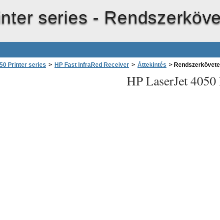
nter series -
Rendszerköve
0 Printer series
>
HP Fast InfraRed Receiver
>
Áttekintés
>
Rendszerkövet
HP LaserJet 4050 P