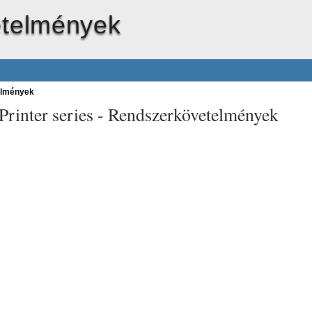
telmények
elmények
rinter series -
Rendszerkövetelmények