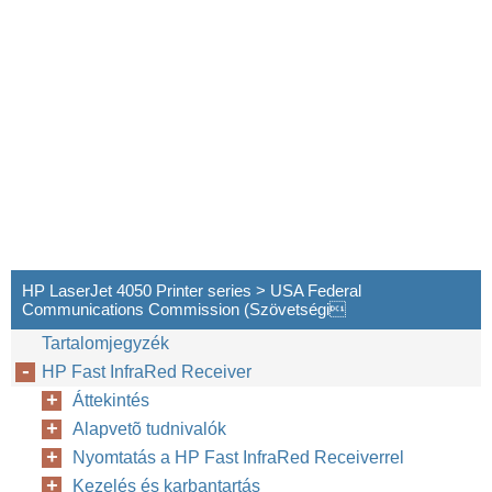
HP LaserJet 4050 Printer series > USA Federal
Communications Commission (Szövetségi
Tartalomjegyzék
HP Fast InfraRed Receiver
Áttekintés
Alapvetõ tudnivalók
Nyomtatás a HP Fast InfraRed Receiverrel
20
HP Fast InfraRed Receiver
Kezelés és karbantartás