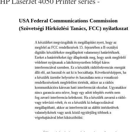
HP LaserJet 4050 Printer series -
USA Federal Communications Commission
(Szövetségi Hírközlési Tanács, FCC) nyilatkozat
A készüléket megvizsgálták és megállapítást nyert, hogy az
megfelel az FCC rendelkezések 15. fejezetében a B osztályú
digitális készülékekre megállapított valamennyi határértéknek.
Ezeket a határértékeket úgy állapították meg, hogy azok megfelelő
védelmet nyújtsanak a lakókörnyezetben fellépő káros
interferenciával szemben. Ez a készülék rádiófrekvenciás energiát
állít elő, azt használ és azt ki is bocsáthatja. Következésképpen, ha
a készülék üzembe helyezése és használata nem a vonatkozó
rendelkezéseknek megfelelően történik, akkor az a rádiós
kommunikációra károsan ható interferenciát okozhat. Ugyanakkor
nincs garancia arra nézve, hogy egy adott telepítés esetén nem
fog zavaró interferencia keletkezni. Ha a készülék zavarná a rádió-
vagy televízió-vételt, és ez a készülék ki-bekapcsolásával
megállapítható, akkor az interferenciát az alábbi intézkedések
valamelyikének vagy azok közül egyidejűleg többnek a
végrehajtásával lehet kiküszöbölni: