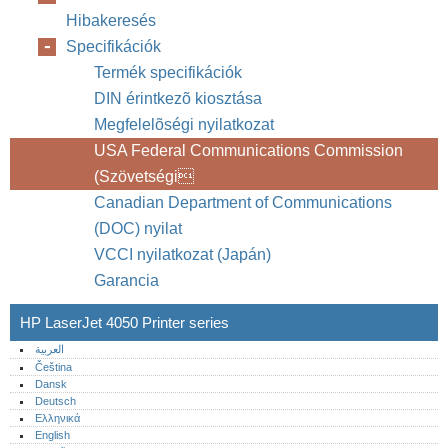
Hibakeresés
Specifikációk
Termék specifikációk
DIN érintkezõ kiosztása
Megfelelõségi nyilatkozat
USA Federal Communications Commission
(Szövetségi
Canadian Department of Communications
(DOC) nyilat
VCCI nyilatkozat (Japán)
Garancia
HP LaserJet 4050 Printer series
العربية
Čeština
Dansk
Deutsch
Ελληνικά
English