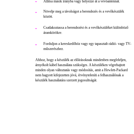
Állítsa másik irányba vagy helyezze át a vevőantennát.
●
Növelje meg a távolságot a berendezés és a vevőkészülék
●
között.
Csatlakoztassa a berendezést és a vevőkészüléket különböző
●
áramkörökre.
Forduljon a kereskedőhöz vagy egy tapasztalt rádió- vagy TV-
●
műszerészhez.
Ahhoz, hogy a készülék az előírásoknak mindenben megfeleljen,
árnyékolt kábel használata szükséges. A készüléken végrehajtott
minden olyan változtatás vagy módosítás, amit a Hewlett-Packard
nem hagyott kifejezetten jóvá, érvényteleníti a felhasználónak a
készülék használatára szerzett jogosultságát.