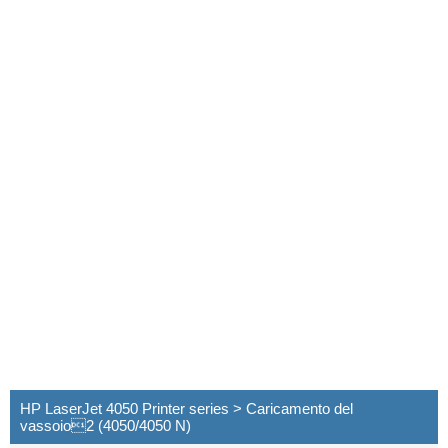
HP LaserJet 4050 Printer series > Caricamento del
vassoio2 (4050/4050 N)