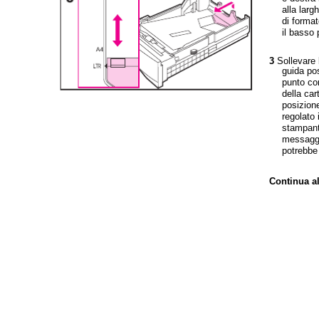
alla larg
di format
il basso 
3
Sollevare 
guida pos
punto co
della car
posizion
regolato 
stampant
messaggio
potrebbe
Continua a