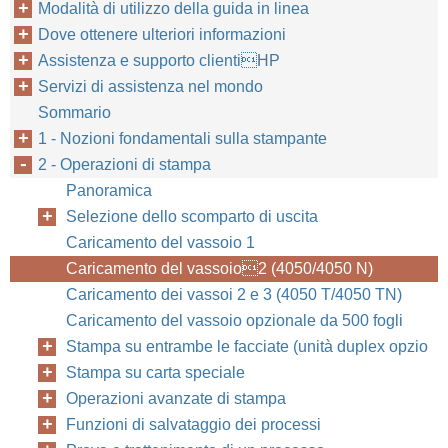
Modalità di utilizzo della guida in linea
Dove ottenere ulteriori informazioni
Assistenza e supporto clientiHP
Servizi di assistenza nel mondo
Sommario
1 - Nozioni fondamentali sulla stampante
2 - Operazioni di stampa
Panoramica
Capitolo 2:
IT
Selezione dello scomparto di uscita
Caricamento del vassoio 1
Caricamento del vassoio2 (4050/4050 N)
Caricamento dei vassoi 2 e 3 (4050 T/4050 TN)
Caricamento del vassoio opzionale da 500 fogli
Stampa su entrambe le facciate (unità duplex opzio
Stampa su carta speciale
Operazioni avanzate di stampa
Funzioni di salvataggio dei processi