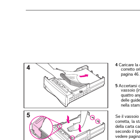
4
Caricare la 
corretto o
pagina 46.
5
Accertarsi c
vassoio (i
quattro ang
delle guide
nella stam
Se il vassoio
corretta, la s
della carta c
secondo il tip
vedere pagina