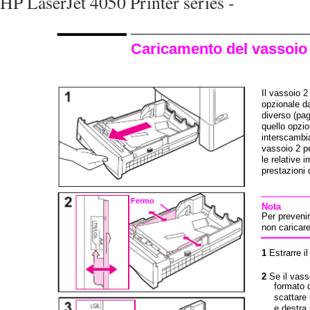
HP LaserJet 4050 Printer series -
Caricamento del vassoio 
Il vassoio 2
opzionale da
diverso (pag
quello opzio
interscambiab
vassoio 2 pe
le relative 
prestazioni 
Fermo
Nota
Per prevenir
non caricar
1
Estrarre i
2
Se il vass
formato d
scattare 
e destra