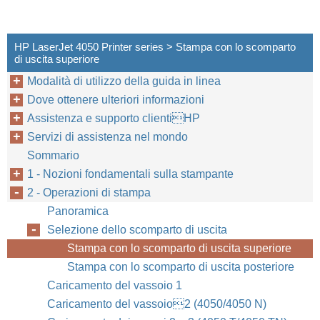
HP LaserJet 4050 Printer series > Stampa con lo scomparto
di uscita superiore
Modalità di utilizzo della guida in linea
Dove ottenere ulteriori informazioni
Assistenza e supporto clientiHP
Servizi di assistenza nel mondo
Sommario
1 - Nozioni fondamentali sulla stampante
2 - Operazioni di stampa
Panoramica
Selezione dello scomparto di uscita
Capitolo 2:
IT
Stampa con lo scomparto di uscita superiore
Stampa con lo scomparto di uscita posteriore
Caricamento del vassoio 1
Caricamento del vassoio2 (4050/4050 N)