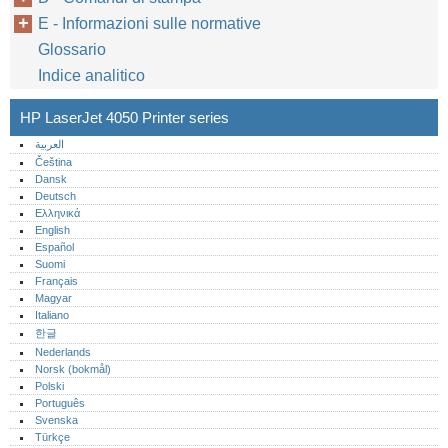
E - Informazioni sulle normative
Glossario
Indice analitico
HP LaserJet 4050 Printer series
العربية
Čeština
Dansk
Deutsch
Ελληνικά
English
Español
Suomi
Français
Magyar
Italiano
한글
Nederlands
Norsk (bokmål)‎
Polski
Português‎
Svenska
Türkçe