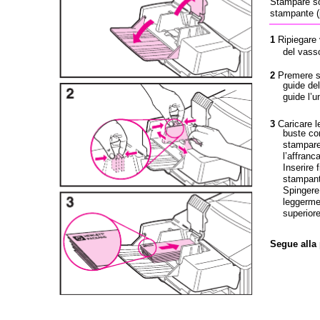
Stampare so
stampante (
1
Ripiegare 
del vasso
2
Premere su
guide del
guide l’un
3
Caricare l
buste con
stampare 
l’affranc
Inserire 
stampant
Spingere 
leggermen
superiore
Segue alla