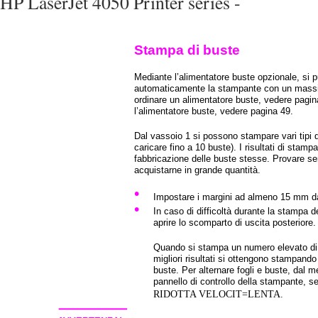
HP LaserJet 4050 Printer series -
Stampa di buste
Mediante l’alimentatore buste opzionale, si 
automaticamente la stampante con un massi
ordinare un alimentatore buste, vedere pagi
l’alimentatore buste, vedere pagina 49.
Dal vassoio 1 si possono stampare vari tipi 
caricare fino a 10 buste). I risultati di stam
fabbricazione delle buste stesse. Provare se
acquistarne in grande quantità.
•
Impostare i margini ad almeno 15 mm dai
•
In caso di difficoltà durante la stampa d
aprire lo scomparto di uscita posteriore.
Quando si stampa un numero elevato di b
migliori risultati si ottengono stampando 
buste. Per alternare fogli e buste, dal 
pannello di controllo della stampante, s
RIDOTTA VELOCIT=LENTA.