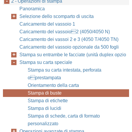
2 - Operazioni di stampa
Panoramica
Selezione dello scomparto di uscita
Capitolo 2:
Caricamento del vassoio 1
IT
Caricamento del vassoio2 (4050/4050 N)
Caricamento dei vassoi 2 e 3 (4050 T/4050 TN)
Caricamento del vassoio opzionale da 500 fogli
Stampa su entrambe le facciate (unità duplex opzio
Stampa su carta speciale
Stampa su carta intestata, perforata
oprestampata
Orientamento della carta
Stampa di buste
Stampa di etichette
Stampa di lucidi
Stampa di schede, carta di formato
personalizzato
Operazioni avanzate di stampa