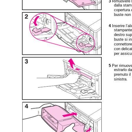
3
Rimuovere l
dalla stam
copertura 
buste non è
4
Inserire l’a
stampante 
destro sup
buste si i
connettore
con delica
per assicu
5
Per rimuove
estrarlo d
premuto il 
sinistra.