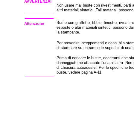
AVVERTENZA!
Non usare mai buste con rivestimenti, parti
altri materiali sintetici. Tali materiali posson
Buste con graffette, fibbie, finestre, rivestim
Attenzione
esposte o altri materiali sintetici possono 
la stampante.
Per prevenire inceppamenti e danni alla sta
di stampare su entrambe le superfici di una 
Prima di caricare le buste, accertarsi che si
danneggiate né attaccate l’una all’altra. Non
di chiusura autoadesivi. Per le specifiche tec
buste, vedere pagina A-11.