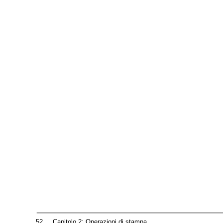
52
Capitolo 2: Operazioni di stampa