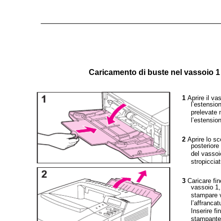
Caricamento di buste nel vassoio 1
1
Aprire il va
l’estensio
prelevate 
l’estension
2
Aprire lo s
posteriore
del vassoio
stropicciat
3
Caricare fin
vassoio 1,
stampare v
l’affranca
Inserire fi
stampante