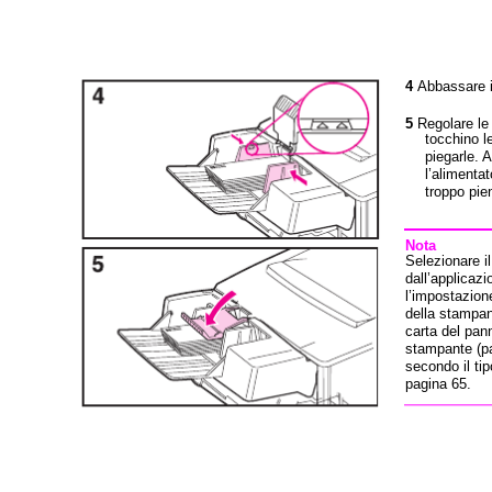
4
Abbassare i
5
Regolare le
tocchino l
piegarle. 
l’alimenta
troppo pie
Nota
Selezionare i
dall’applicaz
l’impostazione
della stampa
carta del pann
stampante (p
secondo il tip
pagina 65.