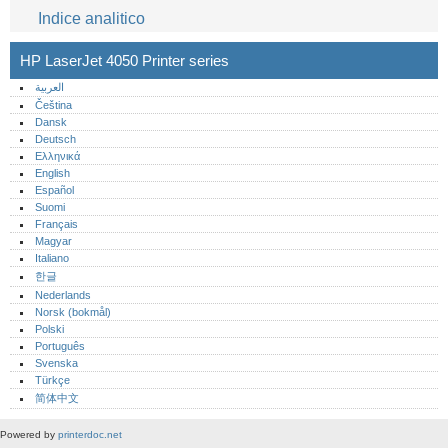
Indice analitico
HP LaserJet 4050 Printer series
العربية
Čeština
Dansk
Deutsch
Ελληνικά
English
Español
Suomi
Français
Magyar
Italiano
한글
Nederlands
Norsk (bokmål)‎
Polski
Português‎
Svenska
Türkçe
简体中文
Powered by
printerdoc.net