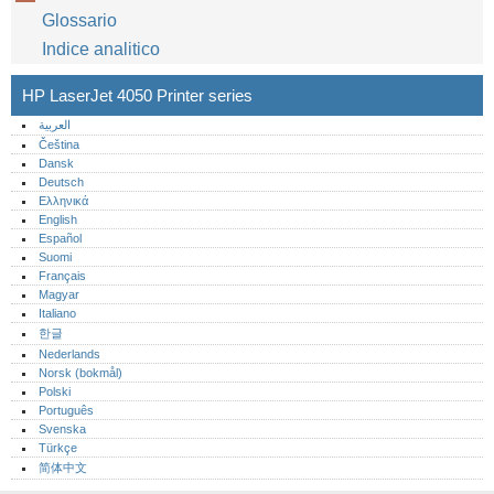
Glossario
Indice analitico
HP LaserJet 4050 Printer series
العربية
Čeština
Dansk
Deutsch
Ελληνικά
English
Español
Suomi
Français
Magyar
Italiano
한글
Nederlands
Norsk (bokmål)‎
Polski
Português‎
Svenska
Türkçe
简体中文