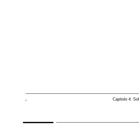
Capitolo 4: So
IT