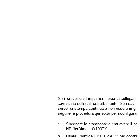
Se il server di stampa non riesce a collegarsi,
cavi siano collegati correttamente. Se i cavi 
server di stampa continua a non essere in gra
seguire la procedura qui sotto per riconfigura
Spegnere la stampante e rimuovere il s
1
HP JetDirect 10/100TX.
Usare i ponticelli P1, P2 e P3 per confi