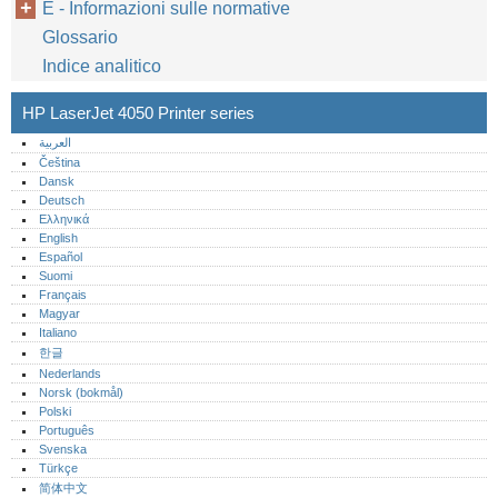
E - Informazioni sulle normative
Glossario
Indice analitico
HP LaserJet 4050 Printer series
العربية
Čeština
Dansk
Deutsch
Ελληνικά
English
Español
Suomi
Français
Magyar
Italiano
한글
Nederlands
Norsk (bokmål)‎
Polski
Português‎
Svenska
Türkçe
简体中文