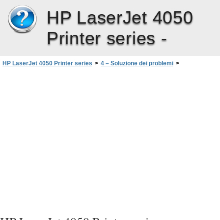
HP LaserJet 4050
Printer series -
HP LaserJet 4050 Printer series
>
4 – Soluzione dei problemi
>
Come comunicare con un server di stampa opzionale
>
Server di stampa HP JetDirect 10/100TX