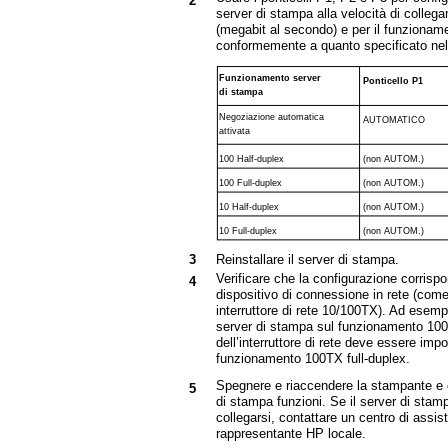
2
server di stampa alla velocità di colle
(megabit al secondo) e per il funzioname
conformemente a quanto specificato nell
Funzionamento server
Ponticello P1
di stampa
Negoziazione automatica
AUTOMATICO
attivata
100 Half-duplex
(non AUTOM.)
100 Full-duplex
(non AUTOM.)
10 Half-duplex
(non AUTOM.)
10 Full-duplex
(non AUTOM.)
3
Reinstallare il server di stampa.
Verificare che la configurazione corrispo
4
dispositivo di connessione in rete (co
interruttore di rete 10/100TX). Ad esempi
server di stampa sul funzionamento 100T
dell’interruttore di rete deve essere imp
funzionamento 100TX full-duplex.
Spegnere e riaccendere la stampante e c
5
di stampa funzioni. Se il server di stam
collegarsi, contattare un centro di assi
rappresentante HP locale.