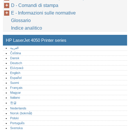
D - Comandi di stampa
E - Informazioni sulle normative
Glossario
Indice analitico
HP LaserJet 4050 Printer series
العربية
Čeština
Dansk
Deutsch
Ελληνικά
English
Español
Suomi
Français
Magyar
Italiano
한글
Nederlands
Norsk (bokmål)‎
Polski
Português‎
Svenska