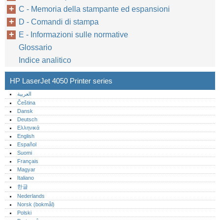
C - Memoria della stampante ed espansioni
D - Comandi di stampa
E - Informazioni sulle normative
Glossario
Indice analitico
HP LaserJet 4050 Printer series
العربية
Čeština
Dansk
Deutsch
Ελληνικά
English
Español
Suomi
Français
Magyar
Italiano
한글
Nederlands
Norsk (bokmål)‎
Polski