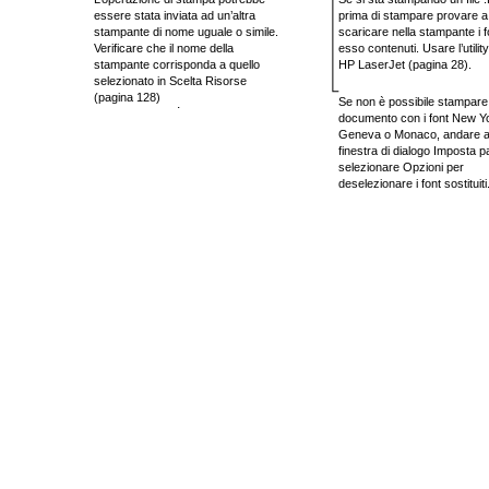
essere stata inviata ad un’altra
prima di stampare provare a
stampante di nome uguale o simile.
scaricare nella stampante i f
Verificare che il nome della
esso contenuti. Usare l’utility
stampante corrisponda a quello
HP LaserJet (pagina 28).
selezionato in Scelta Risorse
(pagina 128)
Se non è possibile stampare 
.
documento con i font New Y
Geneva o Monaco, andare a
finestra di dialogo Imposta p
selezionare Opzioni per
deselezionare i font sostituiti