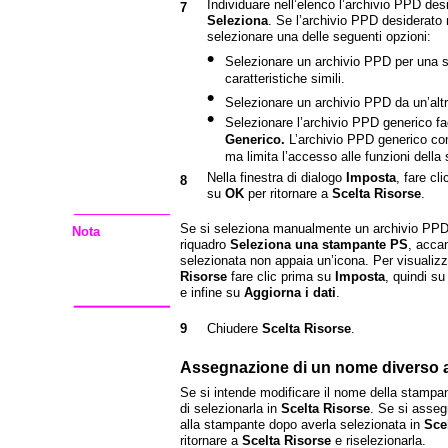
Individuare nell’elenco l’archivio PPD desi
7
Seleziona
. Se l’archivio PPD desiderato 
selezionare una delle seguenti opzioni:
•
Selezionare un archivio PPD per una 
caratteristiche simili.
•
Selezionare un archivio PPD da un’altra
•
Selezionare l’archivio PPD generico fa
Generico.
L’archivio PPD generico co
ma limita l’accesso alle funzioni della
Nella finestra di dialogo
Imposta
, fare cl
8
su
OK
per ritornare a
Scelta Risorse
.
Se si seleziona manualmente un archivio PPD,
Nota
riquadro
Seleziona una stampante PS
, acca
selezionata non appaia un’icona. Per visualizz
Risorse
fare clic prima su
Imposta
, quindi s
e infine su
Aggiorna i dati
.
9
Chiudere
Scelta Risorse
.
Assegnazione di un nome diverso a
Se si intende modificare il nome della stampa
di selezionarla in
Scelta Risorse
. Se si asse
alla stampante dopo averla selezionata in
Sce
ritornare a
Scelta Risorse
e riselezionarla.