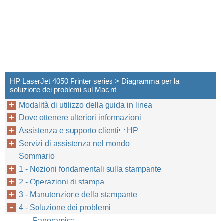
HP LaserJet 4050 Printer series > Diagramma per la
soluzione dei problemi sul Macint
Modalità di utilizzo della guida in linea
Dove ottenere ulteriori informazioni
Assistenza e supporto clientiHP
Servizi di assistenza nel mondo
Capitolo 4: So
IT
Sommario
1 - Nozioni fondamentali sulla stampante
2 - Operazioni di stampa
3 - Manutenzione della stampante
4 - Soluzione dei problemi
Panoramica