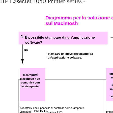
HP LaserJet 4050 Printer series -
Diagramma per la soluzione 
sul Macintosh
1
È possibile stampare da un’applicazione
software?
NO
Stampare un breve documento da
un’applicazione software.
Im
Il computer
a
Macintosh non
comunica con
i
la stampante.
a
s
Accertarsi che il pannello di controllo della stampante
PRONTA
visualizzi
Impos
(pagina 120).