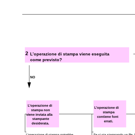
2
L’operazione di stampa viene eseguita
come previsto?
NO
L’operazione di
L’operazione di
stampa non
stampa
viene inviata alla
contiene font
stampante
errati.
desiderata.
L’operazione di stampa potrebbe
Se si sta stampando un file 