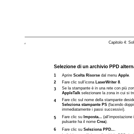
Capitolo 4: So
IT
Selezione di un archivio PPD altern
1
Aprire
Scelta Risorse
dal menu
Apple
.
2
Fare clic sull’icona
LaserWriter 8
.
Se la stampante è in una rete con più zon
3
AppleTalk
selezionare la zona in cui si t
Fare clic sul nome della stampante deside
4
Seleziona stampante PS
(facendo doppio
immediatamente i passi successivi).
Fare clic su
Imposta...
(all’impostazione 
5
pulsante ha il nome
Crea
).
6
Fare clic su
Seleziona PPD...
.