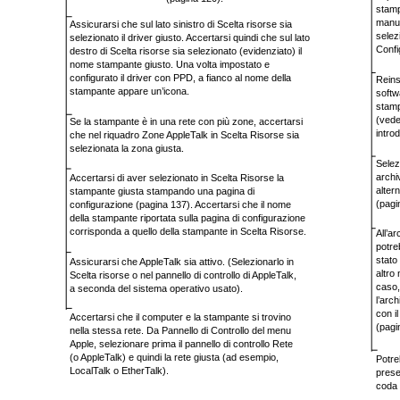
stam
manu
Assicurarsi che sul lato sinistro di Scelta risorse sia
selez
selezionato il driver giusto. Accertarsi quindi che sul lato
Confi
destro di Scelta risorse sia selezionato (evidenziato) il
nome stampante giusto. Una volta impostato e
configurato il driver con PPD, a fianco al nome della
Reinst
stampante appare un’icona.
softw
stam
(vede
Se la stampante è in una rete con più zone, accertarsi
introd
che nel riquadro Zone AppleTalk in Scelta Risorse sia
selezionata la zona giusta.
Selez
archi
Accertarsi di aver selezionato in Scelta Risorse la
alter
stampante giusta stampando una pagina di
(pagi
configurazione (pagina 137). Accertarsi che il nome
della stampante riportata sulla pagina di configurazione
corrisponda a quello della stampante in Scelta Risorse.
All’a
potre
stato 
Assicurarsi che AppleTalk sia attivo. (Selezionarlo in
altro 
Scelta risorse o nel pannello di controllo di AppleTalk,
caso,
a seconda del sistema operativo usato).
l’arc
con i
Accertarsi che il computer e la stampante si trovino
(pagi
nella stessa rete. Da Pannello di Controllo del menu
Apple, selezionare prima il pannello di controllo Rete
(o AppleTalk) e quindi la rete giusta (ad esempio,
Potre
LocalTalk o EtherTalk).
prese
coda 