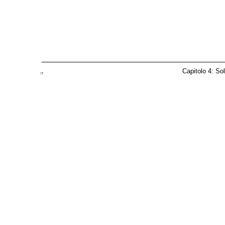
Capitolo 4: So
IT