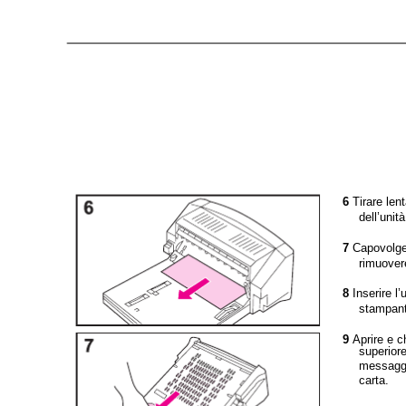
6
Tirare len
dell’unit
7
Capovolger
rimuovere
8
Inserire l’
stampant
9
Aprire e c
superiore
messaggi
carta.