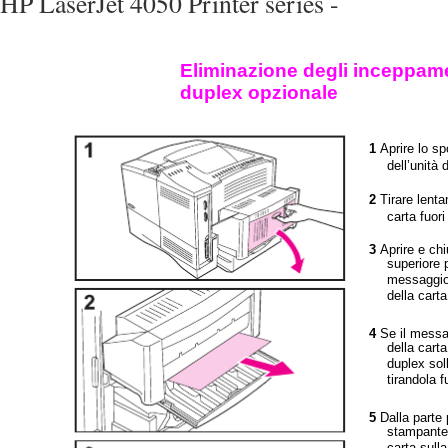
HP LaserJet 4050 Printer series -
Eliminazione degli inceppamen
duplex opzionale
1
Aprire lo sp
dell’unità 
2
Tirare lenta
carta fuori
3
Aprire e chi
superiore p
messaggio
della carta
4
Se il mess
della carta
duplex sol
tirandola 
5
Dalla parte 
stampante,
carta sulla