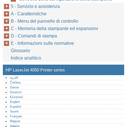
5 - Servizio e assistenza
A - Caratteristiche
B - Menu del pannello di controllo
C - Memoria della stampante ed espansioni
D - Comandi di stampa
E - Informazioni sulle normative
Glossario
Indice analitico
HP LaserJet 4050 Printer series
العربية
Čeština
Dansk
Deutsch
Ελληνικά
English
Español
Suomi
Français
Magyar
Italiano