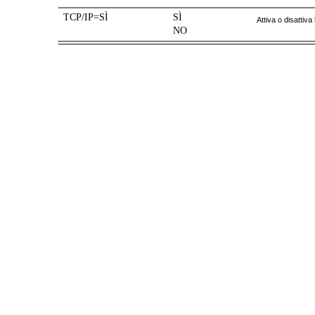
TCP/IP=SÌ
SÌ
Attiva o disattiva
NO