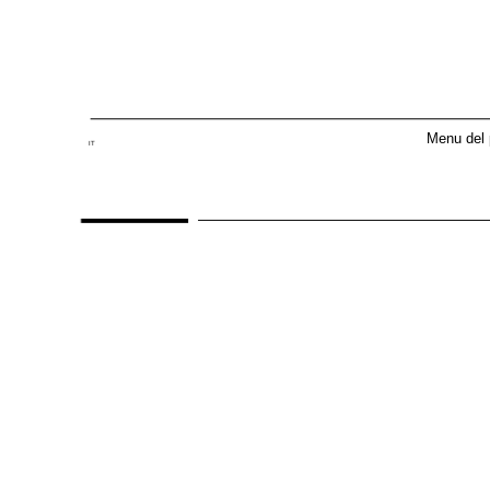
Menu del p
IT