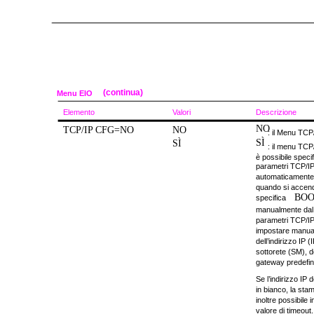
(continua)
Menu EIO
Elemento
Valori
Descrizione
NO
TCP/IP CFG=NO
NO
: il Menu TCP
SÌ
SÌ
: il menu TCP/
è possibile speci
parametri TCP/IP
automaticamente
quando si accend
BOO
specifica
manualmente dal p
parametri TCP/IP 
impostare manua
dell’indirizzo IP 
sottorete (SM), d
gateway predefin
Se l’indirizzo IP 
in bianco, la sta
inoltre possibile
valore di timeout.