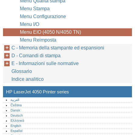
Menu Qualità stampa
Menu Stampa
Menu Configurazione
Menu I/O
Menu EIO (4050 N/4050 TN)
Menu Reimposta
C - Memoria della stampante ed espansioni
D - Comandi di stampa
E - Informazioni sulle normative
Glossario
Indice analitico
HP LaserJet 4050 Printer series
العربية
Čeština
Dansk
Deutsch
Ελληνικά
English
Español