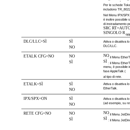
,
Per le schede Token
includono TR_802
Nel Menu IPX/SPX 
è inoltre possibile 
di instradamento 
SRC RT=AUT
SINGOLO R
op
DLC/LLC=SÌ
SÌ
Attiva o disattiva l
DLC/LLC.
NO
NO
ETALK CFG=NO
NO
: il Menu Ether
SÌ
SÌ
: il Menu EtherT
menu, è possibile i
fase AppleTalk (
al tipo di rete.
ETALK=SÌ
SÌ
Attiva o disattiva l
EtherTalk.
NO
IPX/SPX=ON
SÌ
Attiva o disattiva l
(ad esempio, su re
NO
NO
RETE CFG=NO
NO
: il Menu JetDir
SÌ
SÌ
: il Menu JetDire