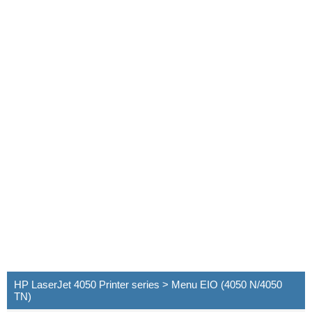
HP LaserJet 4050 Printer series > Menu EIO (4050 N/4050
TN)