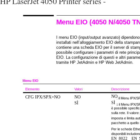
HP LaserJet 4050 Printer series -
Menu EIO (4050 N/4050 TN
I menu EIO (input/output avanzato) dipendono
installati nell’alloggiamento EIO della stampa
contiene una scheda EIO per il server di stam
possibile configurare i parametri di rete princi
EIO. La configurazione di questi e altri parame
tramite HP JetAdmin e HP Web JetAdmin.
Menu EIO
Elemento
Valori
Descrizione
NO
CFG IPX/SPX=NO
NO
: il Menu IPX/S
SÌ
SÌ
:
il Menu IPX/SP
è possibile specific
sulla rete. Il valore
imposta e limita au
pacchetto a quello r
Per le schede Ethern
disponibili includon
EN_8022
EN_