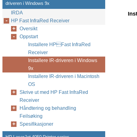
driveren i Windows 9x
IRDA
Ins
HP Fast InfraRed Receiver
Oversikt
Oppstart
Installere HPFast InfraRed
Receiver
Installere IR-driveren i Windows
9x
Installere IR-driveren i Macintosh
OS
Skrive ut med HP Fast InfraRed
Receiver
Håndtering og behandling
Feilsøking
Spesifikasjoner
HP LaserJet 4050 Printer series