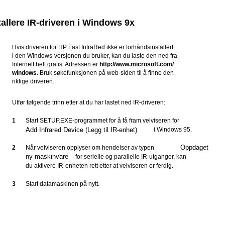
tallere IR-driveren i Windows 9x
Hvis driveren for HP Fast InfraRed ikke er forhåndsinstallert
i den Windows-versjonen du bruker, kan du laste den ned fra
Internett helt gratis. Adressen er
http://www.microsoft.com/
windows
. Bruk søkefunksjonen på web-siden til å finne den
riktige driveren.
Utfør følgende trinn etter at du har lastet ned IR-driveren:
1
Start SETUP.EXE-programmet for å få fram veiviseren for
Add Infrared Device (Legg til IR-enhet)
i Windows 95.
Oppdaget
2
Når veiviseren opplyser om hendelser av typen
ny maskinvare
for serielle og parallelle IR-utganger, kan
du aktivere IR-enheten rett etter at veiviseren er ferdig.
3
Start datamaskinen på nytt.