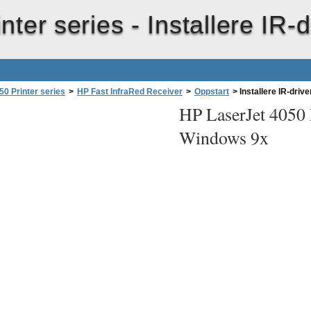
nter series -
Installere IR-
0 Printer series
>
HP Fast InfraRed Receiver
>
Oppstart
>
Installere IR-driv
HP LaserJet 4050 P
Windows 9x