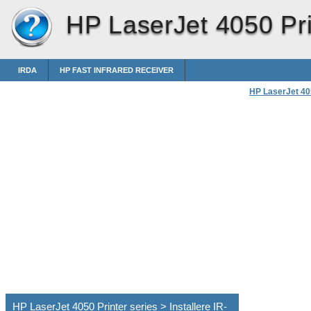
HP LaserJet 4050 Pri
IRDA
HP FAST INFRARED RECEIVER
HP LaserJet 405
HP LaserJet 4050 Printer series > Installere IR-